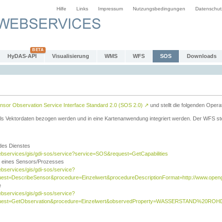
Hilfe
Links
Impressum
Nutzungsbedingungen
Datenschut
HyDAS-API
Visualisierung
WMS
WFS
SOS
Downloads
sor Observation Service Interface Standard 2.0 (SOS 2.0)
↗
und stellt die folgenden Opera
ls Vektordaten bezogen werden und in eine Kartenanwendung integriert werden. Der WFS ste
 des Dienstes
ebservices/gis/gdi-sos/service?service=SOS&request=GetCapabilities
n eines Sensors/Prozesses
ebservices/gis/gdi-sos/service?
est=DescribeSensor&procedure=Einzelwert&procedureDescriptionFormat=http://www.opengi
e
ebservices/gis/gdi-sos/service?
quest=GetObservation&procedure=Einzelwert&observedProperty=WASSERSTAND%20ROHDA