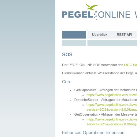
Überblick
REST-API
SOS
Der PEGELONLINE-SOS verwendet den
OGC Sen
Hierbei können aktuelle Wasserstände der Pegel a
Core
GetCapabilities - Abfragen der Metadaten
https://www.pegelonline.wsv.de/w
DescribeSensor - Abfragen der Metadate
https://www.pegelonline.wsv.de/w
service=SOS&version=2.0.0&requ
GetObservation - Abfragen der Messwert
https://www.pegelonline.wsv.de/w
service=SOS&version=2.0.0&re
Enhanced Operations Extension