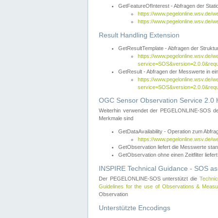
GetFeatureOfInterest - Abfragen der Sta
https://www.pegelonline.wsv.de/
https://www.pegelonline.wsv.de/
Result Handling Extension
GetResultTemplate - Abfragen der Struktur
https://www.pegelonline.wsv.de/w
service=SOS&version=2.0.0&
GetResult - Abfragen der Messwerte in ei
https://www.pegelonline.wsv.de/w
service=SOS&version=2.0.0&r
OGC Sensor Observation Service 2.0 H
Weiterhin verwendet der PEGELONLINE-SOS d
Merkmale sind
GetDataAvailability - Operation zum Abfr
https://www.pegelonline.wsv.de/w
GetObservation liefert die Messwerte s
GetObservation ohne einen Zeitfilter liefert
INSPIRE Technical Guidance - SOS as
Der PEGELONLINE-SOS unterstützt die
Technic
Guidelines for the use of Observations & Mea
Observation
Unterstützte Encodings