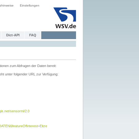
zhinweise
Einstellungen
Dict-API
FAQ
tionen zum Abfragen der Daten bereit:
ht unter folgender URL zur Verfügung:
s.net/sensorml/2.0
TEN&featureOfInterest=Eitze