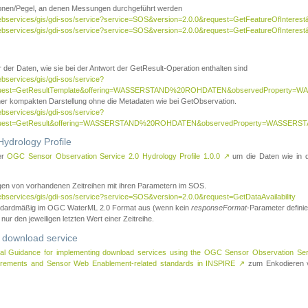
tionen/Pegel, an denen Messungen durchgeführt werden
webservices/gis/gdi-sos/service?service=SOS&version=2.0.0&request=GetFeatureOfInterest&
webservices/gis/gdi-sos/service?service=SOS&version=2.0.0&request=GetFeatureOfInterest
 der Daten, wie sie bei der Antwort der GetResult-Operation enthalten sind
ebservices/gis/gdi-sos/service?
request=GetResultTemplate&offering=WASSERSTAND%20ROHDATEN&observedPropert
ner kompakten Darstellung ohne die Metadaten wie bei GetObservation.
ebservices/gis/gdi-sos/service?
equest=GetResult&offering=WASSERSTAND%20ROHDATEN&observedProperty=WASSERST
ydrology Profile
er
OGC Sensor Observation Service 2.0 Hydrology Profile 1.0.0
↗
um die Daten wie in dem
agen von vorhandenen Zeitreihen mit ihren Parametern im SOS.
ebservices/gis/gdi-sos/service?service=SOS&version=2.0.0&request=GetDataAvailability
tandardmäßig im OGC WaterML 2.0 Format aus (wenn kein
responseFormat
-Parameter definier
 nur den jeweiligen letzten Wert einer Zeitreihe.
 download service
al Guidance for implementing download services using the OGC Sensor Observation Se
surements and Sensor Web Enablement-related standards in INSPIRE
↗
zum Enkodieren v