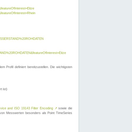
featureOfInterest=Eitze
&featureOfInterest=Rhein
y=WASSERSTAND%20ROHDATEN
AND%20ROHDATEN&featureOfInterest=Eitze
 Profil definiert bereitzustellen. Die wichtigsten
t ist)
rvice and ISO 19143 Filter Encoding
↗
sowie die
on Messwerten besonders als Point TimeSeries