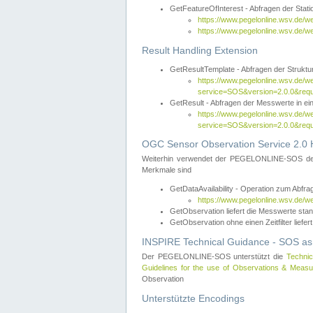
GetFeatureOfInterest - Abfragen der Sta
https://www.pegelonline.wsv.de/
https://www.pegelonline.wsv.de/
Result Handling Extension
GetResultTemplate - Abfragen der Struktur
https://www.pegelonline.wsv.de/w
service=SOS&version=2.0.0&
GetResult - Abfragen der Messwerte in ei
https://www.pegelonline.wsv.de/w
service=SOS&version=2.0.0&r
OGC Sensor Observation Service 2.0 H
Weiterhin verwendet der PEGELONLINE-SOS d
Merkmale sind
GetDataAvailability - Operation zum Abfr
https://www.pegelonline.wsv.de/w
GetObservation liefert die Messwerte s
GetObservation ohne einen Zeitfilter liefert
INSPIRE Technical Guidance - SOS as
Der PEGELONLINE-SOS unterstützt die
Technic
Guidelines for the use of Observations & Mea
Observation
Unterstützte Encodings