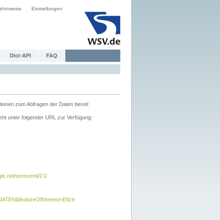
zhinweise
Einstellungen
Dict-API
FAQ
tionen zum Abfragen der Daten bereit:
ht unter folgender URL zur Verfügung:
s.net/sensorml/2.0
TEN&featureOfInterest=Eitze