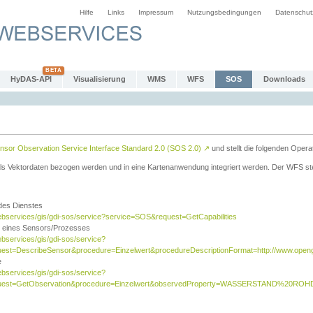
Hilfe
Links
Impressum
Nutzungsbedingungen
Datenschut
HyDAS-API
Visualisierung
WMS
WFS
SOS
Downloads
sor Observation Service Interface Standard 2.0 (SOS 2.0)
↗
und stellt die folgenden Opera
ls Vektordaten bezogen werden und in eine Kartenanwendung integriert werden. Der WFS ste
 des Dienstes
ebservices/gis/gdi-sos/service?service=SOS&request=GetCapabilities
n eines Sensors/Prozesses
ebservices/gis/gdi-sos/service?
est=DescribeSensor&procedure=Einzelwert&procedureDescriptionFormat=http://www.opengi
e
ebservices/gis/gdi-sos/service?
quest=GetObservation&procedure=Einzelwert&observedProperty=WASSERSTAND%20ROHDA