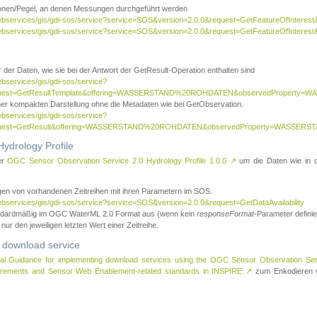
tionen/Pegel, an denen Messungen durchgeführt werden
webservices/gis/gdi-sos/service?service=SOS&version=2.0.0&request=GetFeatureOfInterest&
webservices/gis/gdi-sos/service?service=SOS&version=2.0.0&request=GetFeatureOfInterest
 der Daten, wie sie bei der Antwort der GetResult-Operation enthalten sind
ebservices/gis/gdi-sos/service?
request=GetResultTemplate&offering=WASSERSTAND%20ROHDATEN&observedPropert
ner kompakten Darstellung ohne die Metadaten wie bei GetObservation.
ebservices/gis/gdi-sos/service?
equest=GetResult&offering=WASSERSTAND%20ROHDATEN&observedProperty=WASSERST
ydrology Profile
er
OGC Sensor Observation Service 2.0 Hydrology Profile 1.0.0
↗
um die Daten wie in dem
agen von vorhandenen Zeitreihen mit ihren Parametern im SOS.
ebservices/gis/gdi-sos/service?service=SOS&version=2.0.0&request=GetDataAvailability
tandardmäßig im OGC WaterML 2.0 Format aus (wenn kein
responseFormat
-Parameter definier
 nur den jeweiligen letzten Wert einer Zeitreihe.
 download service
al Guidance for implementing download services using the OGC Sensor Observation Se
surements and Sensor Web Enablement-related standards in INSPIRE
↗
zum Enkodieren v