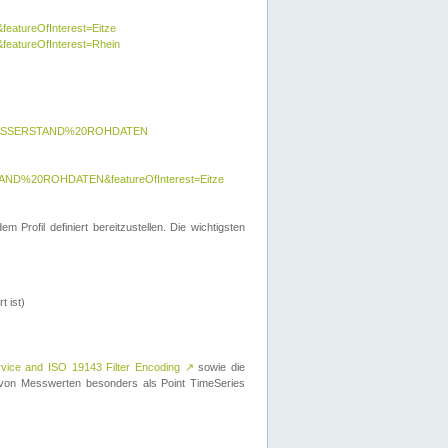
featureOfInterest=Eitze
&featureOfInterest=Rhein
y=WASSERSTAND%20ROHDATEN
AND%20ROHDATEN&featureOfInterest=Eitze
 Profil definiert bereitzustellen. Die wichtigsten
t ist)
rvice and ISO 19143 Filter Encoding
↗
sowie die
on Messwerten besonders als Point TimeSeries