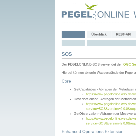
Überblick
REST-API
SOS
Der PEGELONLINE-SOS verwendet den
OGC Sen
Hierbei können aktuelle Wasserstände der Pegel a
Core
GetCapabilities - Abfragen der Metadaten
https://www.pegelonline.wsv.de/w
DescribeSensor - Abfragen der Metadate
https://www.pegelonline.wsv.de/w
service=SOS&version=2.0.0&requ
GetObservation - Abfragen der Messwert
https://www.pegelonline.wsv.de/w
service=SOS&version=2.0.0&re
Enhanced Operations Extension