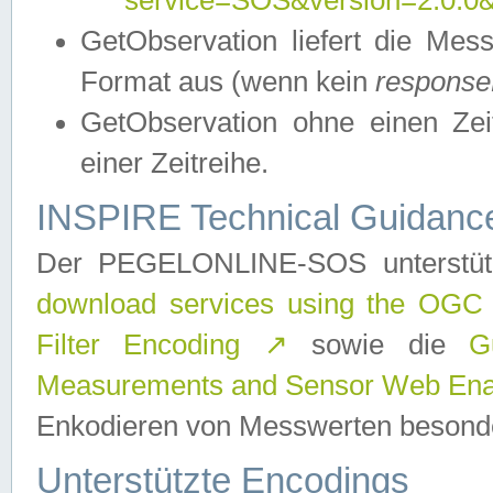
service=SOS&version=2.0.0&r
GetObservation liefert die M
Format aus (wenn kein
response
GetObservation ohne einen Zeitf
einer Zeitreihe.
INSPIRE Technical Guidance
Der PEGELONLINE-SOS unterstüt
download services using the OGC
Filter Encoding
↗
sowie die
G
Measurements and Sensor Web Enab
Enkodieren von Messwerten besonde
Unterstützte Encodings