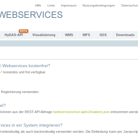
Hilfe
Links
Impressum
Nutzungsbedingungen
Datenschut
HyDAS-API
Visualisierung
WMS
WFS
SOS
Downloads
-Webservices kostenfrei?
↗
kostenlos und frei verfügbar.
Registrierung verwenden.
el?
r können aus der REST-API Abfrage
/webservices/rest-api/v2/stations.json
entnommen werde
es in ein System integrieren?
tendseitig als auch backendseitig verwendet werden. Die Einbindung kann per Javascript