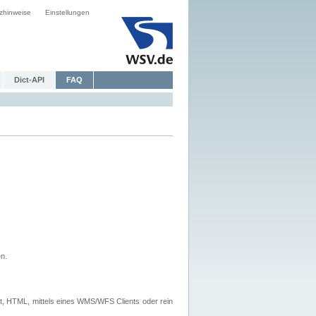
zhinweise
Einstellungen
Dict-API
FAQ
n.
, HTML, mittels eines WMS/WFS Clients oder rein