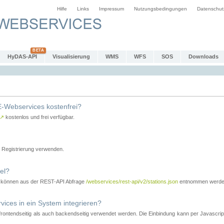
Hilfe
Links
Impressum
Nutzungsbedingungen
Datenschut
HyDAS-API
Visualisierung
WMS
WFS
SOS
Downloads
-Webservices kostenfrei?
↗
kostenlos und frei verfügbar.
Registrierung verwenden.
el?
r können aus der REST-API Abfrage
/webservices/rest-api/v2/stations.json
entnommen werde
es in ein System integrieren?
tendseitig als auch backendseitig verwendet werden. Die Einbindung kann per Javascript