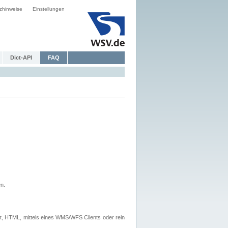
zhinweise
Einstellungen
Dict-API
FAQ
n.
, HTML, mittels eines WMS/WFS Clients oder rein