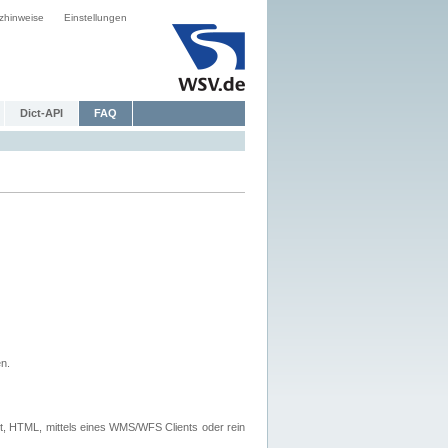
zhinweise
Einstellungen
Dict-API
FAQ
n.
, HTML, mittels eines WMS/WFS Clients oder rein