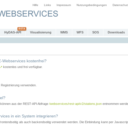
Hilfe
Links
Impressum
Nutzungsbedingungen
Datenschut
HyDAS-API
Visualisierung
WMS
WFS
SOS
Downloads
-Webservices kostenfrei?
↗
kostenlos und frei verfügbar.
Registrierung verwenden.
el?
r können aus der REST-API Abfrage
/webservices/rest-api/v2/stations.json
entnommen werde
es in ein System integrieren?
tendseitig als auch backendseitig verwendet werden. Die Einbindung kann per Javascript