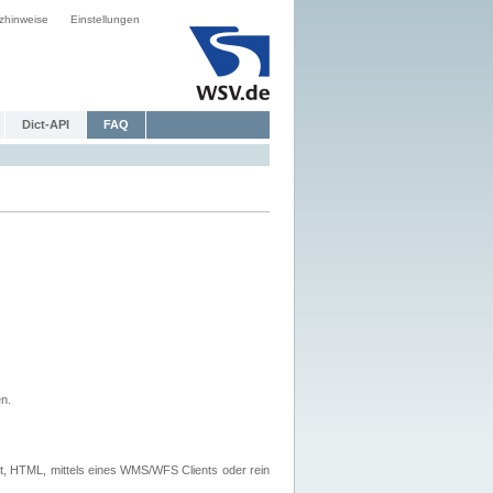
zhinweise
Einstellungen
Dict-API
FAQ
n.
, HTML, mittels eines WMS/WFS Clients oder rein