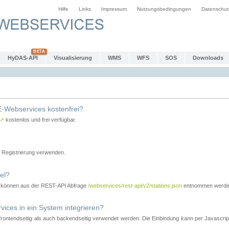
Hilfe
Links
Impressum
Nutzungsbedingungen
Datenschut
HyDAS-API
Visualisierung
WMS
WFS
SOS
Downloads
-Webservices kostenfrei?
↗
kostenlos und frei verfügbar.
Registrierung verwenden.
el?
r können aus der REST-API Abfrage
/webservices/rest-api/v2/stations.json
entnommen werde
es in ein System integrieren?
tendseitig als auch backendseitig verwendet werden. Die Einbindung kann per Javascript