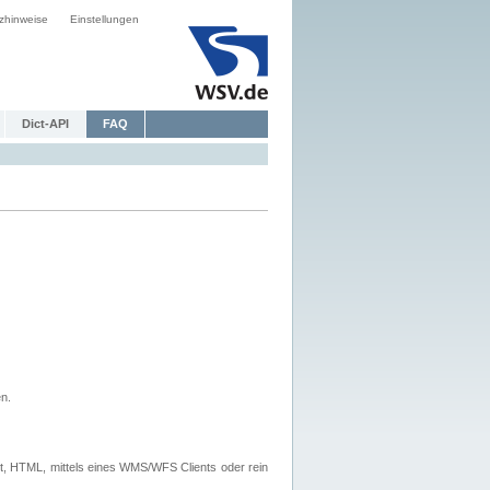
zhinweise
Einstellungen
Dict-API
FAQ
n.
, HTML, mittels eines WMS/WFS Clients oder rein