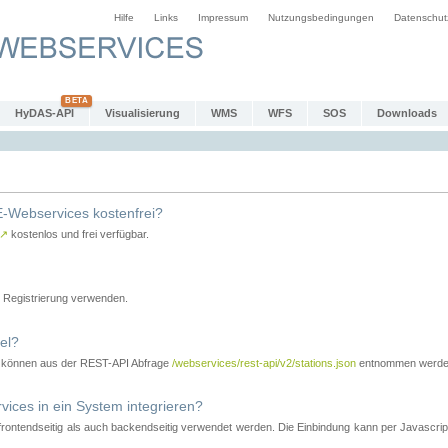
Hilfe
Links
Impressum
Nutzungsbedingungen
Datenschut
HyDAS-API
Visualisierung
WMS
WFS
SOS
Downloads
-Webservices kostenfrei?
↗
kostenlos und frei verfügbar.
Registrierung verwenden.
el?
r können aus der REST-API Abfrage
/webservices/rest-api/v2/stations.json
entnommen werde
es in ein System integrieren?
tendseitig als auch backendseitig verwendet werden. Die Einbindung kann per Javascript