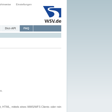
zhinweise
Einstellungen
Dict-API
FAQ
n.
, HTML, mittels eines WMS/WFS Clients oder rein