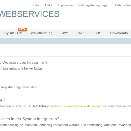
Hilfe
Links
Impressum
Nutzungsbedingungen
Datenschut
HyDAS-API
Visualisierung
WMS
WFS
SOS
Downloads
-Webservices kostenfrei?
↗
kostenlos und frei verfügbar.
Registrierung verwenden.
el?
r können aus der REST-API Abfrage
/webservices/rest-api/v2/stations.json
entnommen werde
es in ein System integrieren?
tendseitig als auch backendseitig verwendet werden. Die Einbindung kann per Javascript