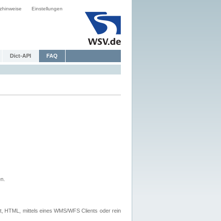
zhinweise
Einstellungen
Dict-API
FAQ
n.
, HTML, mittels eines WMS/WFS Clients oder rein