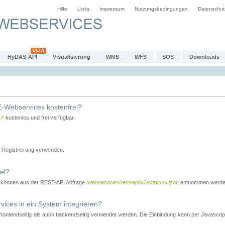
Hilfe
Links
Impressum
Nutzungsbedingungen
Datenschut
HyDAS-API
Visualisierung
WMS
WFS
SOS
Downloads
-Webservices kostenfrei?
↗
kostenlos und frei verfügbar.
Registrierung verwenden.
el?
r können aus der REST-API Abfrage
/webservices/rest-api/v2/stations.json
entnommen werde
es in ein System integrieren?
tendseitig als auch backendseitig verwendet werden. Die Einbindung kann per Javascript