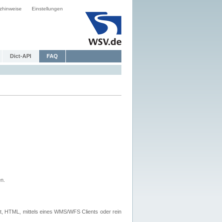
zhinweise
Einstellungen
Dict-API
FAQ
n.
, HTML, mittels eines WMS/WFS Clients oder rein