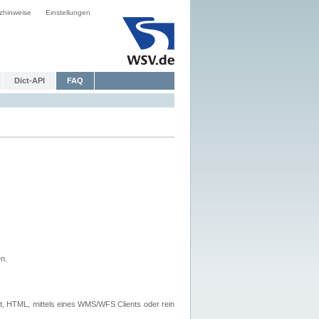
zhinweise
Einstellungen
Dict-API
FAQ
n.
, HTML, mittels eines WMS/WFS Clients oder rein