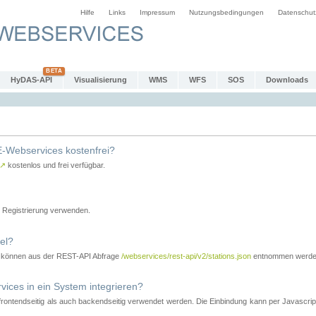
Hilfe
Links
Impressum
Nutzungsbedingungen
Datenschut
HyDAS-API
Visualisierung
WMS
WFS
SOS
Downloads
-Webservices kostenfrei?
↗
kostenlos und frei verfügbar.
Registrierung verwenden.
el?
r können aus der REST-API Abfrage
/webservices/rest-api/v2/stations.json
entnommen werde
es in ein System integrieren?
tendseitig als auch backendseitig verwendet werden. Die Einbindung kann per Javascript