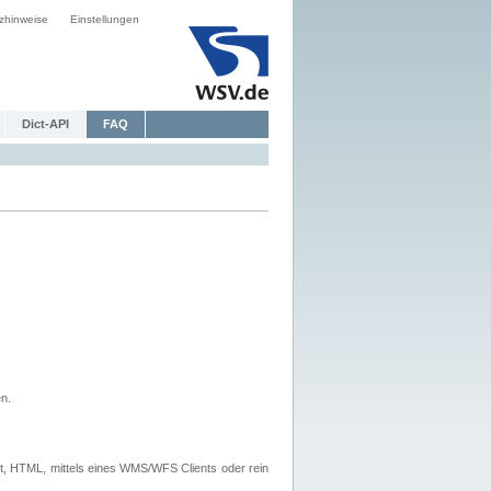
zhinweise
Einstellungen
Dict-API
FAQ
n.
, HTML, mittels eines WMS/WFS Clients oder rein