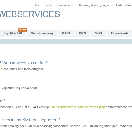
Hilfe
Links
Impressum
Nutzungsbedingungen
Datenschut
HyDAS-API
Visualisierung
WMS
WFS
SOS
Downloads
-Webservices kostenfrei?
↗
kostenlos und frei verfügbar.
Registrierung verwenden.
el?
r können aus der REST-API Abfrage
/webservices/rest-api/v2/stations.json
entnommen werde
es in ein System integrieren?
tendseitig als auch backendseitig verwendet werden. Die Einbindung kann per Javascript