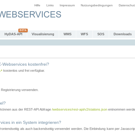
Hilfe
Links
Impressum
Nutzungsbedingungen
Datenschut
HyDAS-API
Visualisierung
WMS
WFS
SOS
Downloads
-Webservices kostenfrei?
↗
kostenlos und frei verfügbar.
Registrierung verwenden.
el?
r können aus der REST-API Abfrage
/webservices/rest-api/v2/stations.json
entnommen werde
es in ein System integrieren?
tendseitig als auch backendseitig verwendet werden. Die Einbindung kann per Javascript