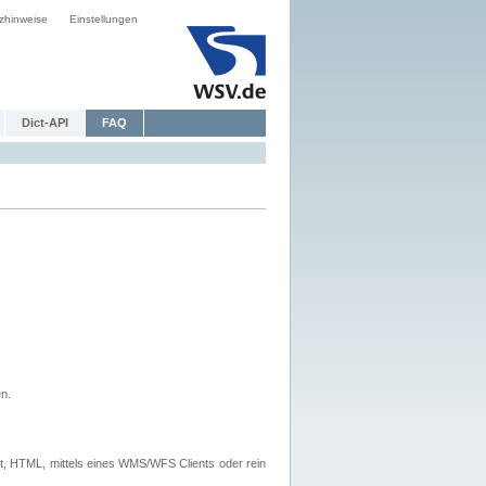
zhinweise
Einstellungen
Dict-API
FAQ
n.
, HTML, mittels eines WMS/WFS Clients oder rein