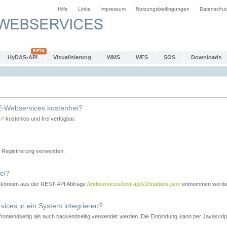
Hilfe
Links
Impressum
Nutzungsbedingungen
Datenschut
HyDAS-API
Visualisierung
WMS
WFS
SOS
Downloads
-Webservices kostenfrei?
↗
kostenlos und frei verfügbar.
Registrierung verwenden.
el?
r können aus der REST-API Abfrage
/webservices/rest-api/v2/stations.json
entnommen werde
es in ein System integrieren?
tendseitig als auch backendseitig verwendet werden. Die Einbindung kann per Javascript