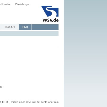
zhinweise
Einstellungen
Dict-API
FAQ
n.
, HTML, mittels eines WMS/WFS Clients oder rein