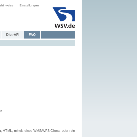
zhinweise
Einstellungen
Dict-API
FAQ
n.
, HTML, mittels eines WMS/WFS Clients oder rein