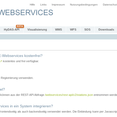
Hilfe
Links
Impressum
Nutzungsbedingungen
Datenschut
HyDAS-API
Visualisierung
WMS
WFS
SOS
Downloads
-Webservices kostenfrei?
↗
kostenlos und frei verfügbar.
Registrierung verwenden.
el?
r können aus der REST-API Abfrage
/webservices/rest-api/v2/stations.json
entnommen werde
es in ein System integrieren?
tendseitig als auch backendseitig verwendet werden. Die Einbindung kann per Javascript