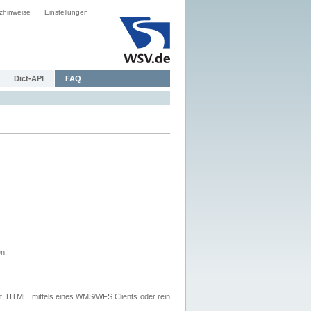
zhinweise
Einstellungen
Dict-API
FAQ
n.
, HTML, mittels eines WMS/WFS Clients oder rein