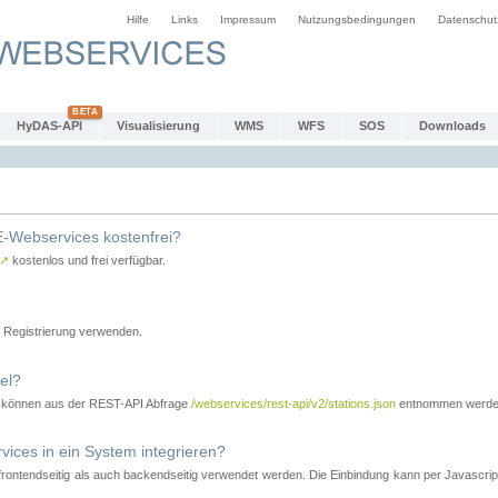
Hilfe
Links
Impressum
Nutzungsbedingungen
Datenschut
HyDAS-API
Visualisierung
WMS
WFS
SOS
Downloads
-Webservices kostenfrei?
↗
kostenlos und frei verfügbar.
Registrierung verwenden.
el?
r können aus der REST-API Abfrage
/webservices/rest-api/v2/stations.json
entnommen werde
es in ein System integrieren?
tendseitig als auch backendseitig verwendet werden. Die Einbindung kann per Javascript