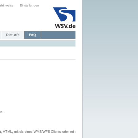
zhinweise
Einstellungen
Dict-API
FAQ
n.
, HTML, mittels eines WMS/WFS Clients oder rein