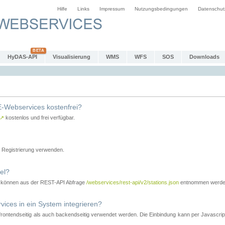
Hilfe
Links
Impressum
Nutzungsbedingungen
Datenschut
HyDAS-API
Visualisierung
WMS
WFS
SOS
Downloads
-Webservices kostenfrei?
↗
kostenlos und frei verfügbar.
Registrierung verwenden.
el?
r können aus der REST-API Abfrage
/webservices/rest-api/v2/stations.json
entnommen werde
es in ein System integrieren?
tendseitig als auch backendseitig verwendet werden. Die Einbindung kann per Javascript