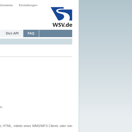
zhinweise
Einstellungen
Dict-API
FAQ
n.
, HTML, mittels eines WMS/WFS Clients oder rein