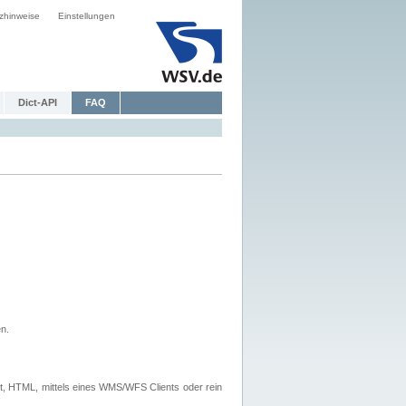
zhinweise
Einstellungen
Dict-API
FAQ
n.
, HTML, mittels eines WMS/WFS Clients oder rein