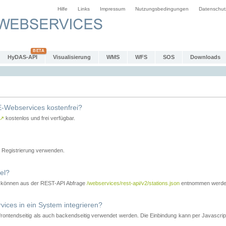
Hilfe
Links
Impressum
Nutzungsbedingungen
Datenschut
HyDAS-API
Visualisierung
WMS
WFS
SOS
Downloads
-Webservices kostenfrei?
↗
kostenlos und frei verfügbar.
Registrierung verwenden.
el?
r können aus der REST-API Abfrage
/webservices/rest-api/v2/stations.json
entnommen werde
es in ein System integrieren?
tendseitig als auch backendseitig verwendet werden. Die Einbindung kann per Javascript