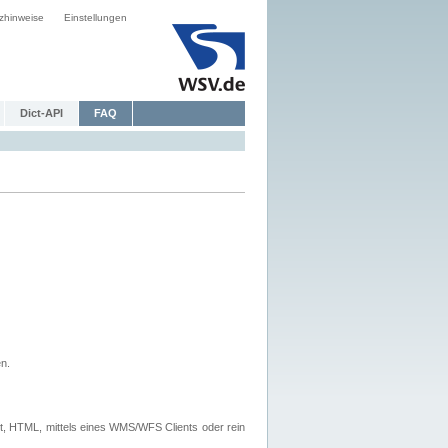
zhinweise
Einstellungen
Dict-API
FAQ
n.
, HTML, mittels eines WMS/WFS Clients oder rein