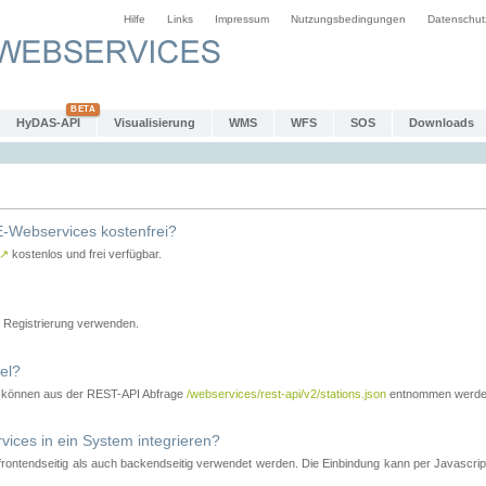
Hilfe
Links
Impressum
Nutzungsbedingungen
Datenschut
HyDAS-API
Visualisierung
WMS
WFS
SOS
Downloads
-Webservices kostenfrei?
↗
kostenlos und frei verfügbar.
Registrierung verwenden.
el?
r können aus der REST-API Abfrage
/webservices/rest-api/v2/stations.json
entnommen werde
es in ein System integrieren?
tendseitig als auch backendseitig verwendet werden. Die Einbindung kann per Javascript