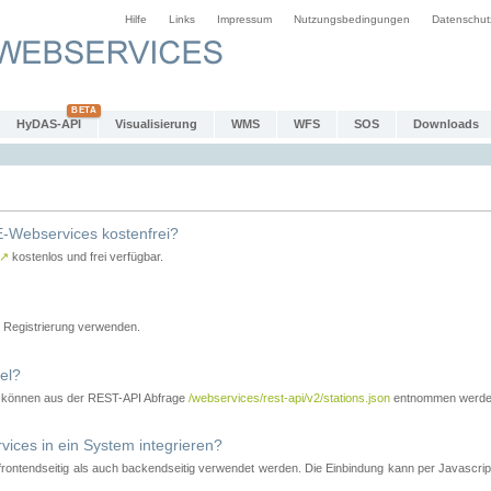
Hilfe
Links
Impressum
Nutzungsbedingungen
Datenschut
HyDAS-API
Visualisierung
WMS
WFS
SOS
Downloads
-Webservices kostenfrei?
↗
kostenlos und frei verfügbar.
Registrierung verwenden.
el?
r können aus der REST-API Abfrage
/webservices/rest-api/v2/stations.json
entnommen werde
es in ein System integrieren?
tendseitig als auch backendseitig verwendet werden. Die Einbindung kann per Javascript