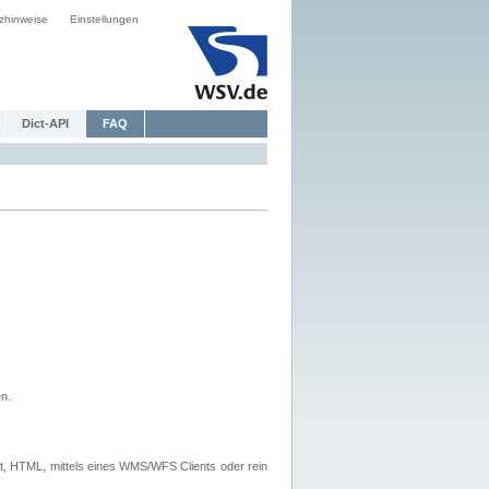
zhinweise
Einstellungen
Dict-API
FAQ
n.
, HTML, mittels eines WMS/WFS Clients oder rein