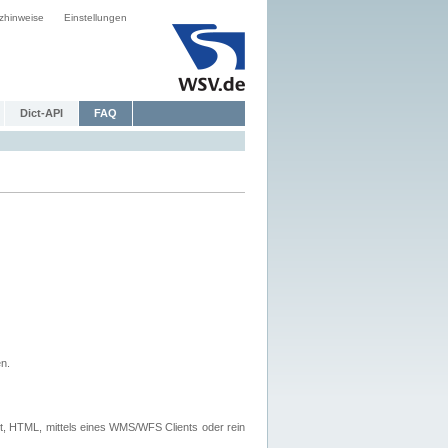
zhinweise
Einstellungen
Dict-API
FAQ
n.
, HTML, mittels eines WMS/WFS Clients oder rein