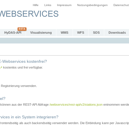
Hilfe
Links
Impressum
Nutzungsbedingungen
Datenschut
HyDAS-API
Visualisierung
WMS
WFS
SOS
Downloads
-Webservices kostenfrei?
↗
kostenlos und frei verfügbar.
Registrierung verwenden.
el?
r können aus der REST-API Abfrage
/webservices/rest-api/v2/stations.json
entnommen werde
es in ein System integrieren?
tendseitig als auch backendseitig verwendet werden. Die Einbindung kann per Javascript