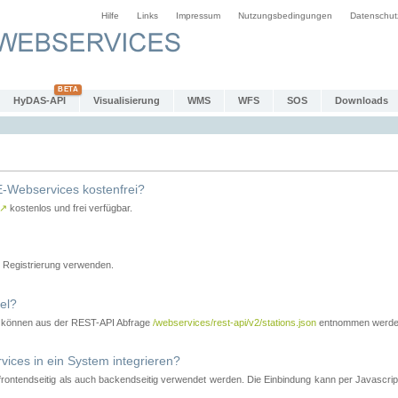
Hilfe
Links
Impressum
Nutzungsbedingungen
Datenschut
HyDAS-API
Visualisierung
WMS
WFS
SOS
Downloads
-Webservices kostenfrei?
↗
kostenlos und frei verfügbar.
Registrierung verwenden.
el?
r können aus der REST-API Abfrage
/webservices/rest-api/v2/stations.json
entnommen werde
es in ein System integrieren?
tendseitig als auch backendseitig verwendet werden. Die Einbindung kann per Javascript