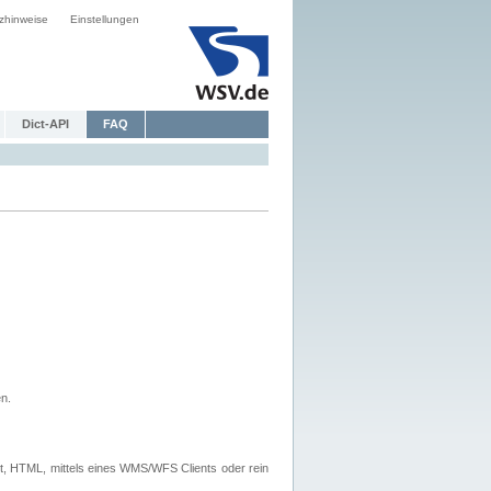
zhinweise
Einstellungen
Dict-API
FAQ
n.
, HTML, mittels eines WMS/WFS Clients oder rein