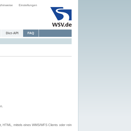
zhinweise
Einstellungen
Dict-API
FAQ
n.
, HTML, mittels eines WMS/WFS Clients oder rein