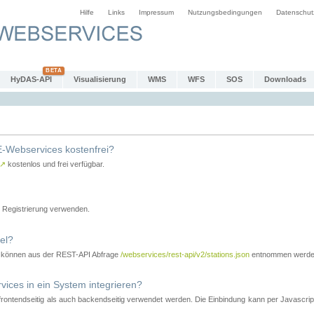
Hilfe
Links
Impressum
Nutzungsbedingungen
Datenschut
HyDAS-API
Visualisierung
WMS
WFS
SOS
Downloads
-Webservices kostenfrei?
↗
kostenlos und frei verfügbar.
Registrierung verwenden.
el?
r können aus der REST-API Abfrage
/webservices/rest-api/v2/stations.json
entnommen werde
es in ein System integrieren?
tendseitig als auch backendseitig verwendet werden. Die Einbindung kann per Javascript