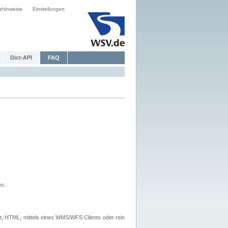
zhinweise
Einstellungen
Dict-API
FAQ
n.
, HTML, mittels eines WMS/WFS Clients oder rein