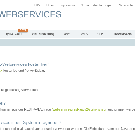
Hilfe
Links
Impressum
Nutzungsbedingungen
Datenschut
HyDAS-API
Visualisierung
WMS
WFS
SOS
Downloads
-Webservices kostenfrei?
↗
kostenlos und frei verfügbar.
Registrierung verwenden.
el?
r können aus der REST-API Abfrage
/webservices/rest-api/v2/stations.json
entnommen werde
es in ein System integrieren?
tendseitig als auch backendseitig verwendet werden. Die Einbindung kann per Javascript