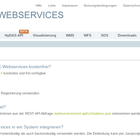
Hilfe
Links
Impressum
Nutzungsbedingungen
Datenschut
HyDAS-API
Visualisierung
WMS
WFS
SOS
Downloads
-Webservices kostenfrei?
↗
kostenlos und frei verfügbar.
Registrierung verwenden.
el?
r können aus der REST-API Abfrage
/webservices/rest-api/v2/stations.json
entnommen werde
es in ein System integrieren?
tendseitig als auch backendseitig verwendet werden. Die Einbindung kann per Javascript