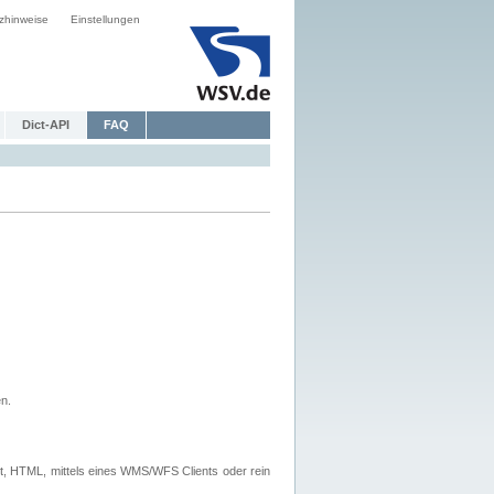
zhinweise
Einstellungen
Dict-API
FAQ
n.
, HTML, mittels eines WMS/WFS Clients oder rein