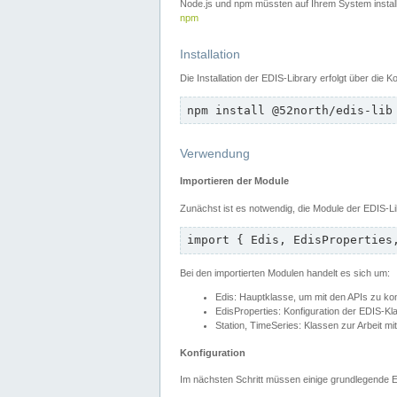
Node.js und npm müssten auf Ihrem System installie
npm
Installation
Die Installation der EDIS-Library erfolgt über die
npm install @52north/edis-lib
Verwendung
Importieren der Module
Zunächst ist es notwendig, die Module der EDIS-Li
import { Edis, EdisProperties
Bei den importierten Modulen handelt es sich um:
Edis: Hauptklasse, um mit den APIs zu k
EdisProperties: Konfiguration der EDIS-Kl
Station, TimeSeries: Klassen zur Arbeit mi
Konfiguration
Im nächsten Schritt müssen einige grundlegende Ei