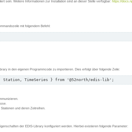
rt sein. Weitere Informationen zur Installation sind an dieser Stelle verfügbar:
https://docs.
 Kommandozeile mit folgendem Befehl:
brary in den eigenen Programmcode zu importieren. Dies erfolgt über folgende Zeile:
, Station, TimeSeries } from '@52north/edis-lib';
ommunizieren.
asse.
t Stationen und deren Zeitreihen.
genschaften der EDIS-Library konfiguriert werden. Hierbei existieren folgende Parameter: