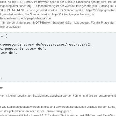
erden, ob die EDIS-Library im Browser oder in der NodeJs-Umgebung genutzt wird. Bei d
ebung direkt über MQTT. Standardmäßig ist der Wert auf true gesetzt (d.h. Nutzung im B
EGELONLINE-REST-Service geändert werden. Der Standardwert ist: https://www.pegelonline.
 geändert werden. Der Standardwert ist: https://dict-api.pegelonline.wsv.de
Standardwert ist: edis.pegelonline.wsv.de
n für die Verbindung zum MQTT-Broker. Standardmäßig nicht gesetzt. Für die Phase der Pi
 hier einzutragen
= {

);
he
ationen mit einer bestimmten Bezeichnung abgefragt werden können und wie zur ersten gefund
 alle Stationen gesucht werden. In diesem Fall werden alle Stationen ermittelt, die den String
en der gefundenen Stationen in der Konsole ausgegeben.
gebnis ausgewählt (
stations[0]
); für diese Station werden mit Hilfe von
getTimeSer