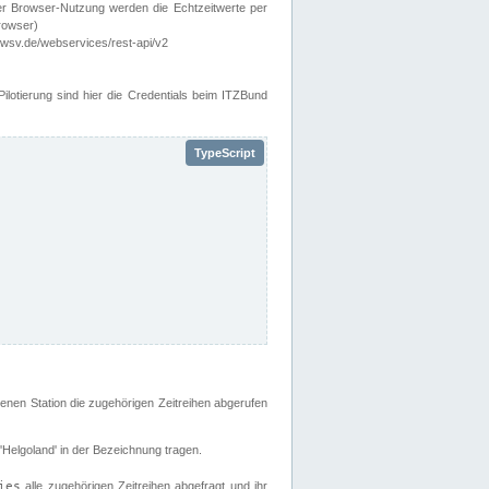
er Browser-Nutzung werden die Echtzeitwerte per
rowser)
wsv.de/webservices/rest-api/v2
lotierung sind hier die Credentials beim ITZBund
enen Station die zugehörigen Zeitreihen abgerufen
 'Helgoland' in der Bezeichnung tragen.
ies
alle zugehörigen Zeitreihen abgefragt und ihr