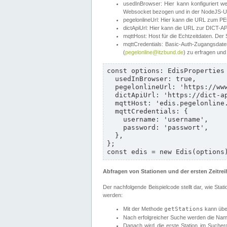
usedInBrowser: Hier kann konfiguriert w
Websocket bezogen und in der NodeJS-Umg
pegelonlineUrl: Hier kann die URL zum P
dictApiUrl: Hier kann die URL zur DICT-API
mqttHost: Host für die Echtzeitdaten. Der 
mqttCredentials: Basic-Auth-Zugangsdate
(
pegelonline@itzbund.de
) zu erfragen und
const options: EdisProperties 
  usedInBrowser: true,

  pegelonlineUrl: 'https://www.pegelonline.wsv.de/webservices/rest-api/v2',

  dictApiUrl: 'https://dict-api.pegelonline.wsv.de',

  mqttHost: 'edis.pegelonline.wsv.de',

  mqttCredentials: {

    username: 'username',

    password: 'passwort',

  },

};

const edis = new Edis(options
Abfragen von Stationen und der ersten Zeitrei
Der nachfolgende Beispielcode stellt dar, wie St
werden:
Mit der Methode
getStations
kann über
Nach erfolgreicher Suche werden die Nam
Danach wird die erste Station im Sucher