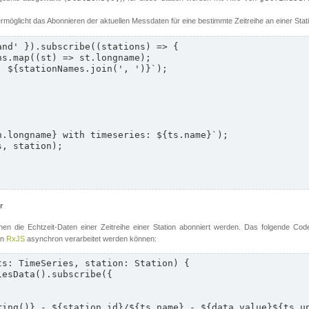
rmöglicht das Abonnieren der aktuellen Messdaten für eine bestimmte Zeitreihe an einer Stati
nd' }).subscribe((stations) => {

r
en die Echtzeit-Daten einer Zeitreihe einer Station abonniert werden. Das folgende Cod
on
RxJS
asynchron verarbeitet werden können:
s: TimeSeries, station: Station) {
