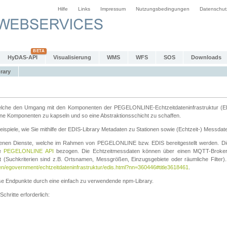
Hilfe
Links
Impressum
Nutzungsbedingungen
Datenschut
HyDAS-API
Visualisierung
WMS
WFS
SOS
Downloads
rary
k welche den Umgang mit den Komponenten der PEGELONLINE-Echtzeitdateninfrastruktur (E
zelne Komponenten zu kapseln und so eine Abstraktionsschicht zu schaffen.
ispiele, wie Sie mithilfe der EDIS-Library Metadaten zu Stationen sowie (Echtzeit-) Messdat
edenen Dienste, welche im Rahmen von PEGELONLINE bzw. EDIS bereitgestellt werden. Die
ie
PEGELONLINE API
bezogen. Die Echtzeitmessdaten können über einen MQTT-Broker
t (Suchkriterien sind z.B. Ortsnamen, Messgrößen, Einzugsgebiete oder räumliche Filter). 
en/egovernment/echtzeitdateninfrastruktur/edis.html?nn=360446#title3618461
.
iese Endpunkte durch eine einfach zu verwendende npm-Library.
hritte erforderlich: