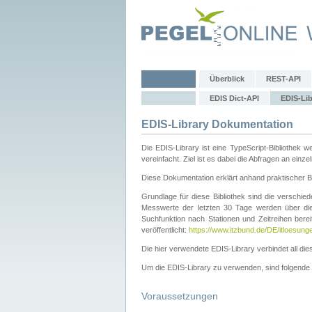
Überblick
REST-API
EDIS Dict-API
EDIS-Lib
EDIS-Library Dokumentation
Die EDIS-Library ist eine TypeScript-Bibliothe
vereinfacht. Ziel ist es dabei die Abfragen an ein
Diese Dokumentation erklärt anhand praktischer Be
Grundlage für diese Bibliothek sind die verschi
Messwerte der letzten 30 Tage werden über d
Suchfunktion nach Stationen und Zeitreihen berei
veröffentlicht:
https://www.itzbund.de/DE/itloesung
Die hier verwendete EDIS-Library verbindet all d
Um die EDIS-Library zu verwenden, sind folgende Sc
Voraussetzungen