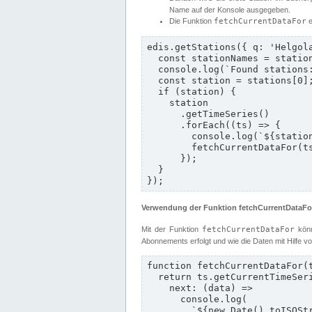
Name auf der Konsole ausgegeben.
Die Funktion
fetchCurrentDataFor
e
edis.getStations({ q: 'Helgola
  const stationNames = stations.map((st) => st.longname);

  console.log(`Found stations: ${stationNames.join(', ')}`);

  const station = stations[0];

  if (station) {

    station

      .getTimeSeries()

      .forEach((ts) => {

        console.log(`${station.longname} with timeseries: ${ts.name}`);

        fetchCurrentDataFor(ts, station);

      });

  }

});
Verwendung der Funktion fetchCurrentDataFo
Mit der Funktion
fetchCurrentDataFor
könn
Abonnements erfolgt und wie die Daten mit Hilfe v
function fetchCurrentDataFor(t
  return ts.getCurrentTimeSeriesData().subscribe({

    next: (data) =>

      console.log(

        `${new Date().toISOString()} - ${station.id}/${ts.name} - ${data.value}${ts.unit} at ${data.timestamp}`
