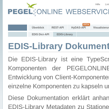
Hilfe
Lin
Überblick
REST-API
HyDAS-API
Visualisieru
EDIS Dict-API
EDIS-Library
EDIS-Library Dokument
Die EDIS-Library ist eine TypeSc
Komponenten der PEGELONLINE-Ec
Entwicklung von Client-Komponenten 
einzelne Komponenten zu kapseln und
Diese Dokumentation erklärt anhand
EDIS-Library Metadaten zu Statione