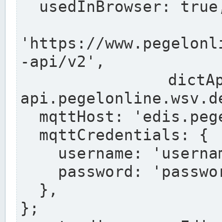
  usedInBrowser: true,

  pegelonli
'https://www.pegelonl
-api/v2',

  dictApiUrl: 'https://dict-
api.pegelonline.wsv.de
  mqttHost: 'edis.pegelonline.wsv.de',

  mqttCredentials: {

    username: 'username',

    password: 'passwort',

  },

};
