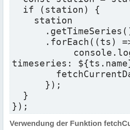
  if (station) {

    station

      .getTimeSeries()

      .forEach((ts) => {

        console.log(`${station.longname} with 
timeseries: ${ts.name}
        fetchCurrentDataFor(ts, station);

      });

  }

});
Verwendung der Funktion fetchC