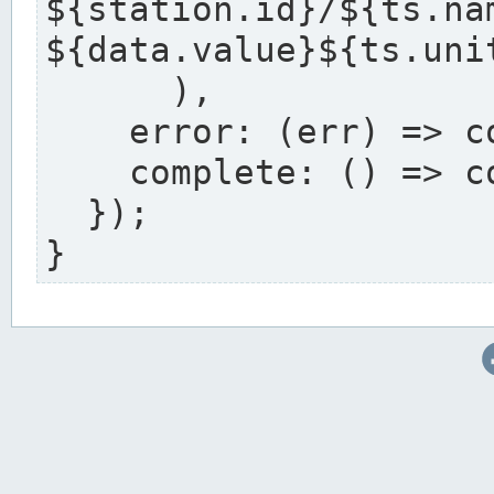
${station.i
${data.value}${ts.uni
      ),

    error: (err) => console.error(err),

    complete: () => console.log('Complete'),

  });

}