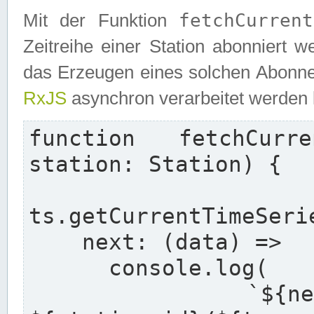
fetchCurrent
Mit der Funktion
Zeitreihe einer Station abonniert 
das Erzeugen eines solchen Abonnem
RxJS
asynchron verarbeitet werden
function fetchCurre
station: Station) {

  re
ts.getCurrentTimeSeri
    next: (data) =>

      console.log(

        `${new Date().toISOString()} - 