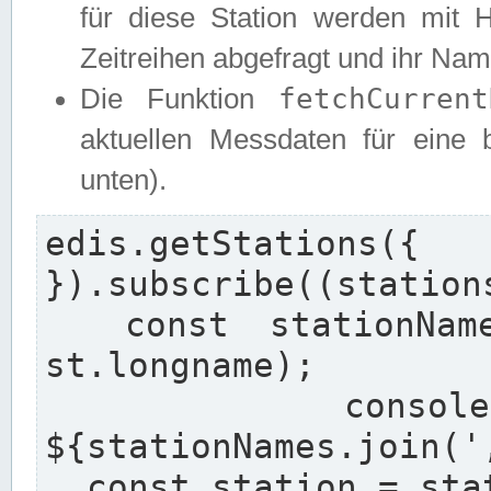
für diese Station werden mit 
Zeitreihen abgefragt und ihr Na
fetchCurrent
Die Funktion
aktuellen Messdaten für eine b
unten).
edis.getStation
}).subscribe((stations
  const stationNames = stations.map((st) => 
st.longname);

  console.log(`Found stations: 
${stationNames.join(',
  const station = stations[0];
