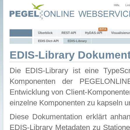
Hilfe
Lin
Überblick
REST-API
HyDAS-API
Visualisieru
EDIS Dict-API
EDIS-Library
EDIS-Library Dokument
Die EDIS-Library ist eine TypeSc
Komponenten der PEGELONLINE-Ec
Entwicklung von Client-Komponenten 
einzelne Komponenten zu kapseln und
Diese Dokumentation erklärt anhand
EDIS-Library Metadaten zu Statione