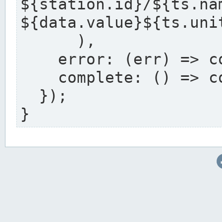
${station.i
${data.value}${ts.uni
      ),

    error: (err) => console.error(err),

    complete: () => console.log('Complete'),

  });

}