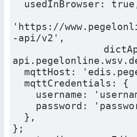
  usedInBrowser: true,

  pegelonli
'https://www.pegelonl
-api/v2',

  dictApiUrl: 'https://dict-
api.pegelonline.wsv.de
  mqttHost: 'edis.pegelonline.wsv.de',

  mqttCredentials: {

    username: 'username',

    password: 'passwort',

  },

};
