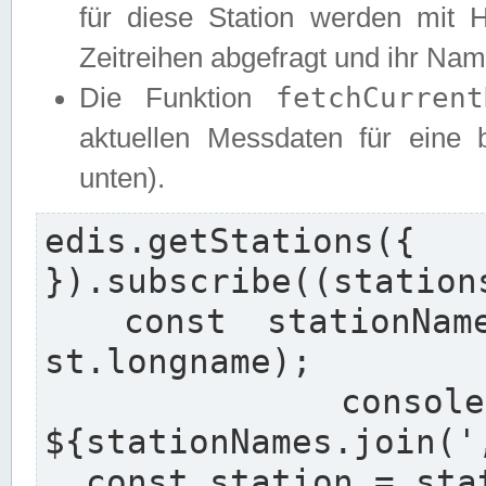
für diese Station werden mit 
Zeitreihen abgefragt und ihr Na
fetchCurrent
Die Funktion
aktuellen Messdaten für eine b
unten).
edis.getStation
}).subscribe((stations
  const stationNames = stations.map((st) => 
st.longname);

  console.log(`Found stations: 
${stationNames.join(',
  const station = stations[0];
