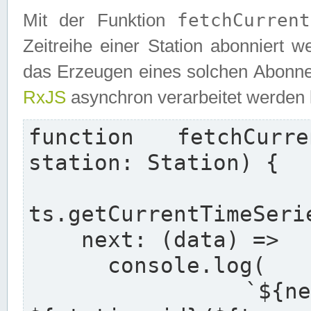
fetchCurrent
Mit der Funktion
Zeitreihe einer Station abonniert 
das Erzeugen eines solchen Abonnem
RxJS
asynchron verarbeitet werden
function fetchCurre
station: Station) {

  re
ts.getCurrentTimeSeri
    next: (data) =>

      console.log(

        `${new Date().toISOString()} - 