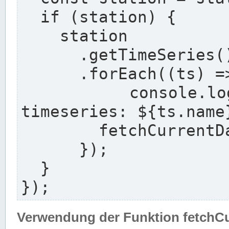
  if (station) {

    station

      .getTimeSeries()

      .forEach((ts) => {

        console.log(`${station.longname} with 
timeseries: ${ts.name}
        fetchCurrentDataFor(ts, station);

      });

  }

});
Verwendung der Funktion fetchC