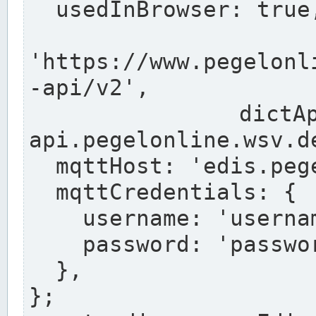
  usedInBrowser: true,

  pegelonli
'https://www.pegelonl
-api/v2',

  dictApiUrl: 'https://dict-
api.pegelonline.wsv.de
  mqttHost: 'edis.pegelonline.wsv.de',

  mqttCredentials: {

    username: 'username',

    password: 'passwort',

  },

};
