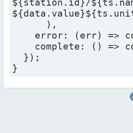
${station.i
${data.value}${ts.uni
      ),

    error: (err) => console.error(err),

    complete: () => console.log('Complete'),

  });

}