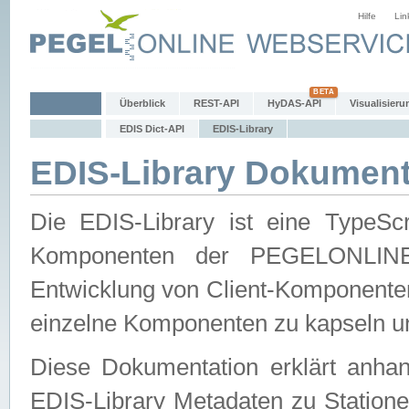
Hilfe
Lin
Überblick
REST-API
HyDAS-API
Visualisieru
EDIS Dict-API
EDIS-Library
EDIS-Library Dokument
Die EDIS-Library ist eine TypeSc
Komponenten der PEGELONLINE-Ec
Entwicklung von Client-Komponenten 
einzelne Komponenten zu kapseln und
Diese Dokumentation erklärt anhand
EDIS-Library Metadaten zu Statione