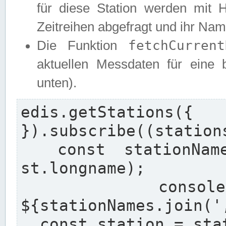
für diese Station werden mit 
Zeitreihen abgefragt und ihr Na
fetchCurrent
Die Funktion
aktuellen Messdaten für eine b
unten).
edis.getStation
}).subscribe((stations
  const stationNames = stations.map((st) => 
st.longname);

  console.log(`Found stations: 
${stationNames.join(',
  const station = stations[0];
