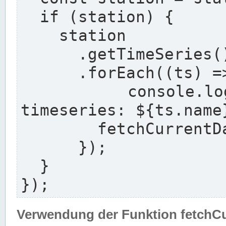
  if (station) {

    station

      .getTimeSeries()

      .forEach((ts) => {

        console.log(`${station.longname} with 
timeseries: ${ts.name}
        fetchCurrentDataFor(ts, station);

      });

  }

});
Verwendung der Funktion fetchC