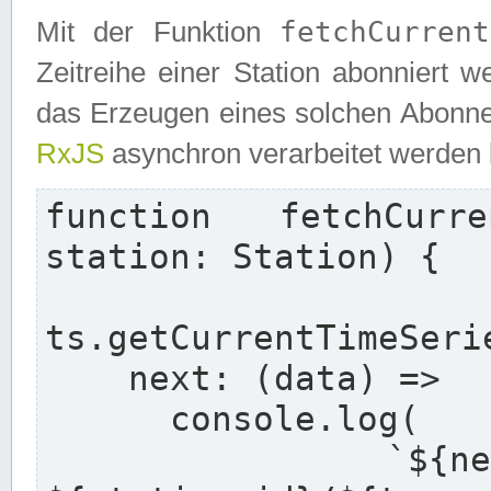
fetchCurrent
Mit der Funktion
Zeitreihe einer Station abonniert 
das Erzeugen eines solchen Abonnem
RxJS
asynchron verarbeitet werden
function fetchCurre
station: Station) {

  re
ts.getCurrentTimeSeri
    next: (data) =>

      console.log(

        `${new Date().toISOString()} - 