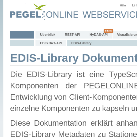
Hilfe
Lin
Überblick
REST-API
HyDAS-API
Visualisieru
EDIS Dict-API
EDIS-Library
EDIS-Library Dokument
Die EDIS-Library ist eine TypeSc
Komponenten der PEGELONLINE-Ec
Entwicklung von Client-Komponenten 
einzelne Komponenten zu kapseln und
Diese Dokumentation erklärt anhand
EDIS-Library Metadaten zu Statione