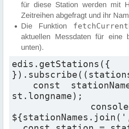
für diese Station werden mit 
Zeitreihen abgefragt und ihr Na
fetchCurrent
Die Funktion
aktuellen Messdaten für eine b
unten).
edis.getStation
}).subscribe((stations
  const stationNames = stations.map((st) => 
st.longname);

  console.log(`Found stations: 
${stationNames.join(',
  const station = stations[0];
