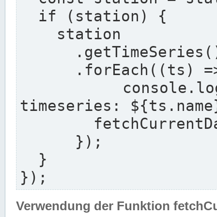
  if (station) {

    station

      .getTimeSeries()

      .forEach((ts) => {

        console.log(`${station.longname} with 
timeseries: ${ts.name}
        fetchCurrentDataFor(ts, station);

      });

  }

});
Verwendung der Funktion fetchC