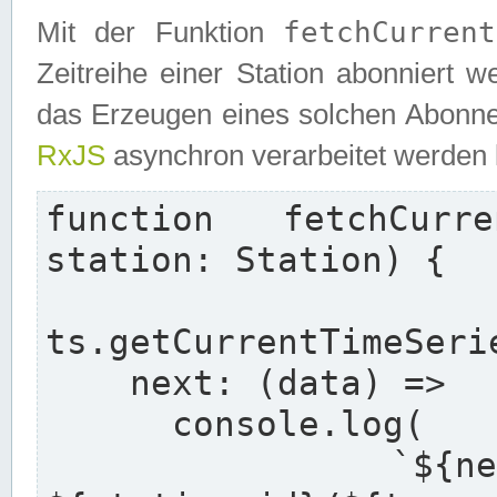
fetchCurrent
Mit der Funktion
Zeitreihe einer Station abonniert 
das Erzeugen eines solchen Abonnem
RxJS
asynchron verarbeitet werden
function fetchCurre
station: Station) {

  re
ts.getCurrentTimeSeri
    next: (data) =>

      console.log(

        `${new Date().toISOString()} - 