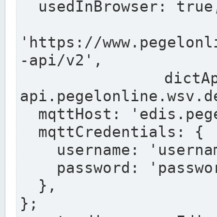
  usedInBrowser: true,

  pegelonli
'https://www.pegelonl
-api/v2',

  dictApiUrl: 'https://dict-
api.pegelonline.wsv.de
  mqttHost: 'edis.pegelonline.wsv.de',

  mqttCredentials: {

    username: 'username',

    password: 'passwort',

  },

};
