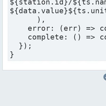
${station.i
${data.value}${ts.uni
      ),

    error: (err) => console.error(err),

    complete: () => console.log('Complete'),

  });

}