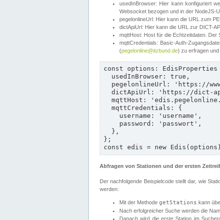
usedInBrowser: Hier kann konfiguriert w
Websocket bezogen und in der NodeJS-Umg
pegelonlineUrl: Hier kann die URL zum P
dictApiUrl: Hier kann die URL zur DICT-API
mqttHost: Host für die Echtzeitdaten. Der 
mqttCredentials: Basic-Auth-Zugangsdate
(
pegelonline@itzbund.de
) zu erfragen und
const options: EdisProperties 
  usedInBrowser: true,

  pegelonlineUrl: 'https://www.pegelonline.wsv.de/webservices/rest-api/v2',

  dictApiUrl: 'https://dict-api.pegelonline.wsv.de',

  mqttHost: 'edis.pegelonline.wsv.de',

  mqttCredentials: {

    username: 'username',

    password: 'passwort',

  },

};

const edis = new Edis(options
Abfragen von Stationen und der ersten Zeitrei
Der nachfolgende Beispielcode stellt dar, wie St
werden:
Mit der Methode
getStations
kann über
Nach erfolgreicher Suche werden die Nam
Danach wird die erste Station im Sucher