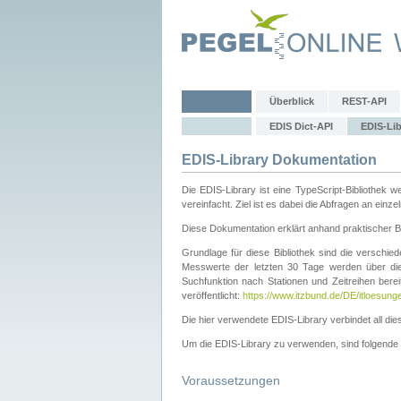
Überblick
REST-API
EDIS Dict-API
EDIS-Lib
EDIS-Library Dokumentation
Die EDIS-Library ist eine TypeScript-Bibliothe
vereinfacht. Ziel ist es dabei die Abfragen an ein
Diese Dokumentation erklärt anhand praktischer Be
Grundlage für diese Bibliothek sind die verschi
Messwerte der letzten 30 Tage werden über d
Suchfunktion nach Stationen und Zeitreihen berei
veröffentlicht:
https://www.itzbund.de/DE/itloesung
Die hier verwendete EDIS-Library verbindet all d
Um die EDIS-Library zu verwenden, sind folgende Sc
Voraussetzungen