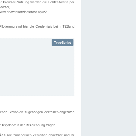
er Browser-Nutzung werden die Echtzeitwerte per
rowser)
wsv.de/webservices/rest-api/v2
lotierung sind hier die Credentials beim ITZBund
enen Station die zugehörigen Zeitreihen abgerufen
 'Helgoland' in der Bezeichnung tragen.
ies
alle zugehörigen Zeitreihen abgefragt und ihr