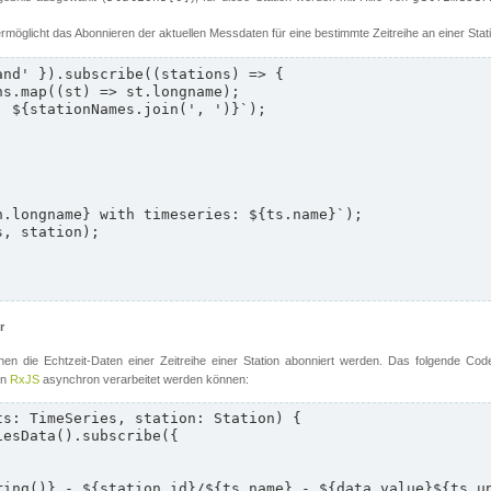
rmöglicht das Abonnieren der aktuellen Messdaten für eine bestimmte Zeitreihe an einer Stati
nd' }).subscribe((stations) => {

r
en die Echtzeit-Daten einer Zeitreihe einer Station abonniert werden. Das folgende Cod
on
RxJS
asynchron verarbeitet werden können:
s: TimeSeries, station: Station) {
