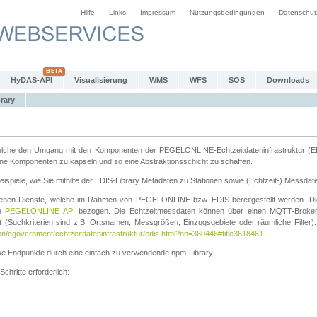
Hilfe
Links
Impressum
Nutzungsbedingungen
Datenschut
HyDAS-API
Visualisierung
WMS
WFS
SOS
Downloads
rary
k welche den Umgang mit den Komponenten der PEGELONLINE-Echtzeitdateninfrastruktur (E
zelne Komponenten zu kapseln und so eine Abstraktionsschicht zu schaffen.
ispiele, wie Sie mithilfe der EDIS-Library Metadaten zu Stationen sowie (Echtzeit-) Messdat
edenen Dienste, welche im Rahmen von PEGELONLINE bzw. EDIS bereitgestellt werden. Die
ie
PEGELONLINE API
bezogen. Die Echtzeitmessdaten können über einen MQTT-Broker
t (Suchkriterien sind z.B. Ortsnamen, Messgrößen, Einzugsgebiete oder räumliche Filter). 
en/egovernment/echtzeitdateninfrastruktur/edis.html?nn=360446#title3618461
.
iese Endpunkte durch eine einfach zu verwendende npm-Library.
hritte erforderlich: