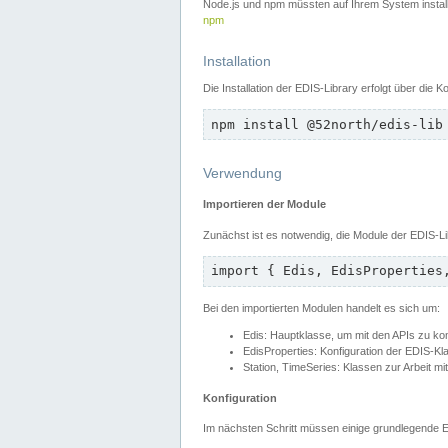
Node.js und npm müssten auf Ihrem System installie
npm
Installation
Die Installation der EDIS-Library erfolgt über die
npm install @52north/edis-lib
Verwendung
Importieren der Module
Zunächst ist es notwendig, die Module der EDIS-Li
import { Edis, EdisProperties
Bei den importierten Modulen handelt es sich um:
Edis: Hauptklasse, um mit den APIs zu k
EdisProperties: Konfiguration der EDIS-Kl
Station, TimeSeries: Klassen zur Arbeit mi
Konfiguration
Im nächsten Schritt müssen einige grundlegende Ei