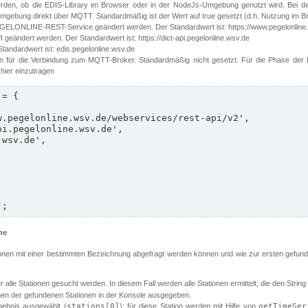
erden, ob die EDIS-Library im Browser oder in der NodeJs-Umgebung genutzt wird. Bei d
ebung direkt über MQTT. Standardmäßig ist der Wert auf true gesetzt (d.h. Nutzung im B
EGELONLINE-REST-Service geändert werden. Der Standardwert ist: https://www.pegelonline.
 geändert werden. Der Standardwert ist: https://dict-api.pegelonline.wsv.de
Standardwert ist: edis.pegelonline.wsv.de
n für die Verbindung zum MQTT-Broker. Standardmäßig nicht gesetzt. Für die Phase der Pi
 hier einzutragen
= {

);
he
ationen mit einer bestimmten Bezeichnung abgefragt werden können und wie zur ersten gefund
 alle Stationen gesucht werden. In diesem Fall werden alle Stationen ermittelt, die den String
en der gefundenen Stationen in der Konsole ausgegeben.
gebnis ausgewählt (
stations[0]
); für diese Station werden mit Hilfe von
getTimeSer