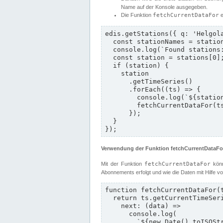
Name auf der Konsole ausgegeben.
Die Funktion
fetchCurrentDataFor
e
edis.getStations({ q: 'Helgola
  const stationNames = stations.map((st) => st.longname);

  console.log(`Found stations: ${stationNames.join(', ')}`);

  const station = stations[0];

  if (station) {

    station

      .getTimeSeries()

      .forEach((ts) => {

        console.log(`${station.longname} with timeseries: ${ts.name}`);

        fetchCurrentDataFor(ts, station);

      });

  }

});
Verwendung der Funktion fetchCurrentDataFo
Mit der Funktion
fetchCurrentDataFor
könn
Abonnements erfolgt und wie die Daten mit Hilfe v
function fetchCurrentDataFor(t
  return ts.getCurrentTimeSeriesData().subscribe({

    next: (data) =>

      console.log(

        `${new Date().toISOString()} - ${station.id}/${ts.name} - ${data.value}${ts.unit} at ${data.timestamp}`
