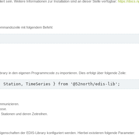
rt sein. Weitere Informationen zur Installation sind an dieser Stelle verfügbar:
https://docs.
 Kommandozeile mit folgendem Befehl:
brary in den eigenen Programmcode zu importieren. Dies erfolgt über folgende Zeile:
, Station, TimeSeries } from '@52north/edis-lib';
ommunizieren.
asse.
t Stationen und deren Zeitreihen.
genschaften der EDIS-Library konfiguriert werden. Hierbei existieren folgende Parameter: