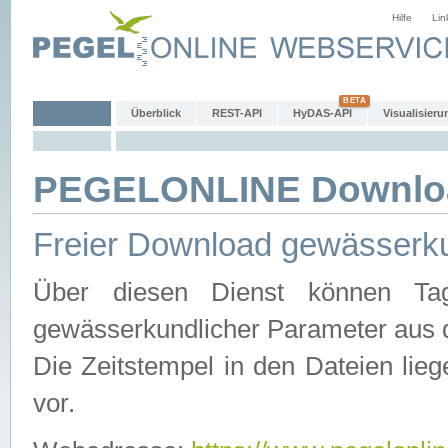
Hilfe
Lin
Überblick
REST-API
HyDAS-API
Visualisieru
PEGELONLINE Downlo
Freier Download gewässerku
Über diesen Dienst können Tag
gewässerkundlicher Parameter aus 
Die Zeitstempel in den Dateien lieg
vor.