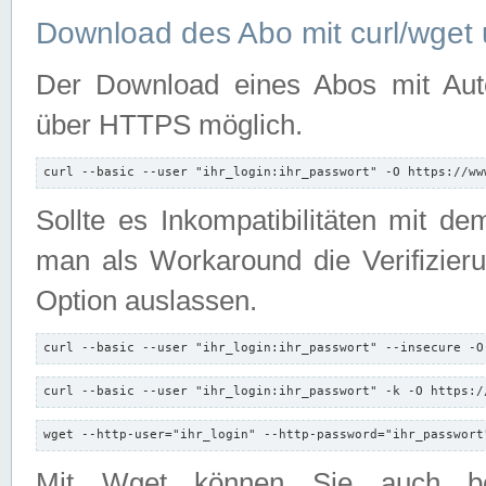
Download des Abo mit curl/wget 
Der Download eines Abos mit Autori
über HTTPS möglich.
curl --basic --user "ihr_login:ihr_passwort" -O https://ww
Sollte es Inkompatibilitäten mit d
man als Workaround die Verifizierun
Option auslassen.
curl --basic --user "ihr_login:ihr_passwort" --insecure -O
curl --basic --user "ihr_login:ihr_passwort" -k -O https:/
wget --http-user="ihr_login" --http-password="ihr_passwort
Mit Wget können Sie auch b