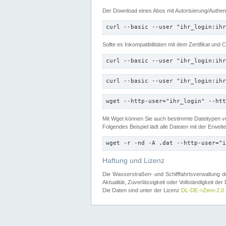
Der Download eines Abos mit Autorisierung/Authent
curl --basic --user "ihr_login:ihr
Sollte es Inkompatibilitäten mit dem Zertifikat und
curl --basic --user "ihr_login:ihr
curl --basic --user "ihr_login:ihr
wget --http-user="ihr_login" --htt
Mit Wget können Sie auch bestimmte Dateitypen
Folgendes Beispiel lädt alle Dateien mit der Erwei
wget -r -nd -A .dat --http-user="i
Haftung und Lizenz
Die Wasserstraßen- und Schifffahrtsverwaltung des
Aktualität, Zuverlässigkeit oder Vollständigkeit d
Die Daten sind unter der Lizenz
DL-DE->Zero-2.0