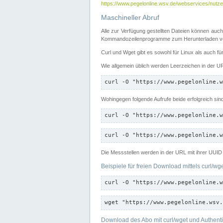
https://www.pegelonline.wsv.de/webservices/nutzer
Maschineller Abruf
Alle zur Verfügung gestellten Dateien können auch
Kommandozeilenprogramme zum Herunterladen von
Curl und Wget gibt es sowohl für Linux als auch f
Wie allgemein üblich werden Leerzeichen in der URL
curl -O "https://www.pegelonline.w
Wohingegen folgende Aufrufe beide erfolgreich sin
curl -O "https://www.pegelonline.w
curl -O "https://www.pegelonline.w
Die Messstellen werden in der URL mit ihrer UUID 
Beispiele für freien Download mittels curl/wg
curl -O "https://www.pegelonline.w
wget "https://www.pegelonline.wsv.
Download des Abo mit curl/wget und Authenti