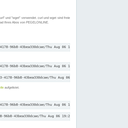
rl" und "wget" verwendet. curl und wget sind freie
load Ihres Abos von PEGELONLINE.
4178-96b8-43bea330dcae/Thu Aug 06 19:25:24 CEST 2026/down.txt"
4178-96b8-43bea330dcae/Thu Aug 06 19:25:24 CEST 2026/down.txt"
3-4178-96b8-43bea330dcae/Thu Aug 06 19:25:24 CEST 2026/down.txt"
lle
aufgelistet.
4178-96b8-43bea330dcae/Thu Aug 06 19:25:24 CEST 2026/down.txt"
8-96b8-43bea330dcae/Thu Aug 06 19:25:24 CEST 2026/down.txt"