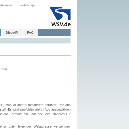
zhinweise
Einstellungen
Dict-API
FAQ
erden.
, manuell oder automatisiert, herunter. Das Abo
tellt. Es wird empfohlen alle im Abo ausgewählten
afür das Formular am Ende der Seite. Näheres zur
nst unter folgender Webadresse verwenden: