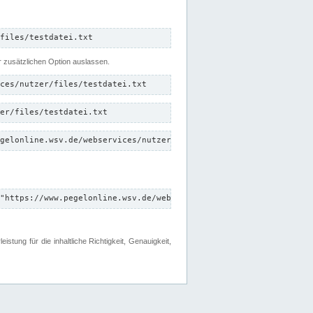
files/testdatei.txt
er zusätzlichen Option auslassen.
ces/nutzer/files/testdatei.txt
er/files/testdatei.txt
gelonline.wsv.de/webservices/nutzer/files/testdatei.txt"
"https://www.pegelonline.wsv.de/webservices/nutzer/files"
tung für die inhaltliche Richtigkeit, Genauigkeit,