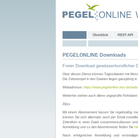
Überblick
REST-API
PEGELONLINE Downloads
Freier Download gewässerkundlicher 
Über diesen Dienst können Tagesdateien mit Mes
Die Zeitstempel in den Dateien liegen ganzjährig in
Webadresse:
https://www.pegelonline.wsv.de/webs
Weiterhin stehen auch ältere ungeprüfte Rohdate
Abo
Mit einem Abonnement fassen Sie regelmäßig meh
können Sie sich alternativ auch per Email zustel
Zeitreihen in einer Datei zusammenzufassen und 
Anmeldung und zu den Abonnements finden Sie
hi
Nach erfolgreicher Anmeldung und erstmal