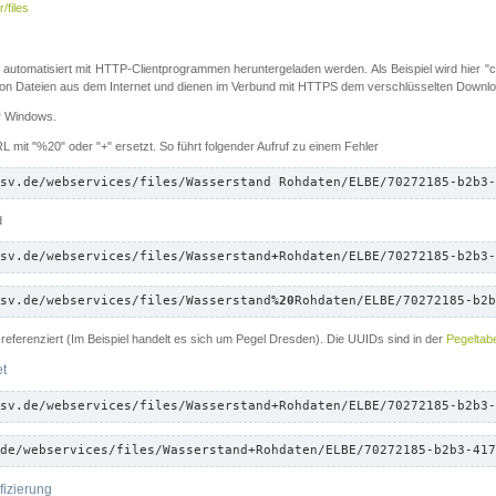
/files
 automatisiert mit HTTP-Clientprogrammen heruntergeladen werden. Als Beispiel wird hier "cu
 Dateien aus dem Internet und dienen im Verbund mit HTTPS dem verschlüsselten Down
ür Windows.
 mit "%20" oder "+" ersetzt. So führt folgender Aufruf zu einem Fehler
sv.de/webservices/files/Wasserstand Rohdaten/ELBE/70272185-b2b3-
d
sv.de/webservices/files/Wasserstand
+
Rohdaten/ELBE/70272185-b2b3-
sv.de/webservices/files/Wasserstand
%20
Rohdaten/ELBE/70272185-b2b
referenziert (Im Beispiel handelt es sich um Pegel Dresden). Die UUIDs sind in der
Pegeltabe
et
sv.de/webservices/files/Wasserstand+Rohdaten/ELBE/70272185-b2b3-
de/webservices/files/Wasserstand+Rohdaten/ELBE/70272185-b2b3-417
fizierung