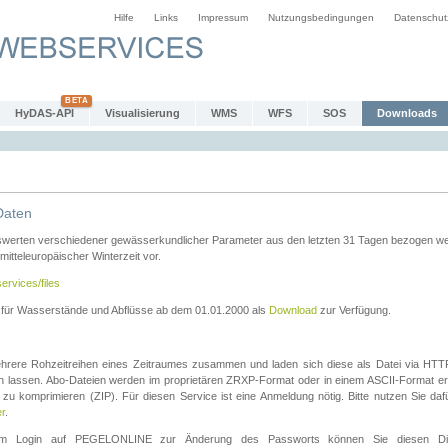
Hilfe
Links
Impressum
Nutzungsbedingungen
Datenschut
HyDAS-API
Visualisierung
WMS
WFS
SOS
Downloads
Daten
swerten verschiedener gewässerkundlicher Parameter aus den letzten 31 Tagen bezogen w
 mitteleuropäischer Winterzeit vor.
ervices/files
n für Wasserstände und Abflüsse ab dem 01.01.2000 als
Download
zur Verfügung.
rere Rohzeitreihen eines Zeitraumes zusammen und laden sich diese als Datei via HTTPS
len lassen. Abo-Dateien werden im proprietären ZRXP-Format oder in einem ASCII-Format ers
zu komprimieren (ZIP). Für diesen Service ist eine Anmeldung nötig. Bitte nutzen Sie d
er
.
igem Login auf PEGELONLINE zur Änderung des Passworts können Sie diesen Die