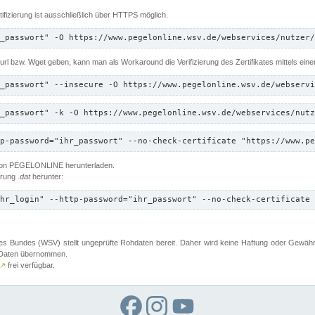
ifizierung ist ausschließlich über HTTPS möglich.
_passwort" -O https://www.pegelonline.wsv.de/webservices/nutzer/
 Curl bzw. Wget geben, kann man als Workaround die Verifizierung des Zertifikates mittels ein
_passwort" --insecure -O https://www.pegelonline.wsv.de/webservi
_passwort" -k -O https://www.pegelonline.wsv.de/webservices/nutz
p-password="ihr_passwort" --no-check-certificate "https://www.pe
 von PEGELONLINE herunterladen.
terung
.dat
herunter:
hr_login" --http-password="ihr_passwort" --no-check-certificate 
 Bundes (WSV) stellt ungeprüfte Rohdaten bereit. Daher wird keine Haftung oder Gewährleis
er Daten übernommen.
↗
frei verfügbar.