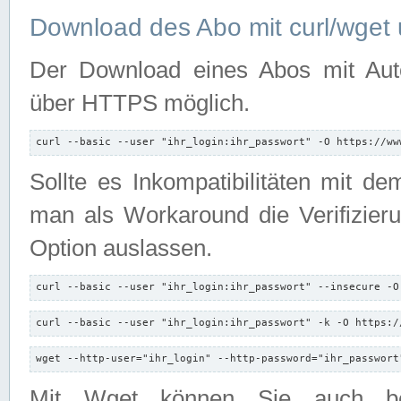
Download des Abo mit curl/wget 
Der Download eines Abos mit Autori
über HTTPS möglich.
curl --basic --user "ihr_login:ihr_passwort" -O https://ww
Sollte es Inkompatibilitäten mit d
man als Workaround die Verifizierun
Option auslassen.
curl --basic --user "ihr_login:ihr_passwort" --insecure -O
curl --basic --user "ihr_login:ihr_passwort" -k -O https:/
wget --http-user="ihr_login" --http-password="ihr_passwort
Mit Wget können Sie auch b