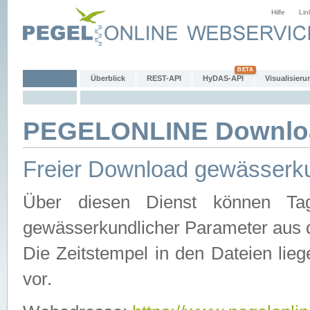
Hilfe
Lin
Überblick
REST-API
HyDAS-API
Visualisieru
PEGELONLINE Downlo
Freier Download gewässerku
Über diesen Dienst können Tag
gewässerkundlicher Parameter aus 
Die Zeitstempel in den Dateien lieg
vor.