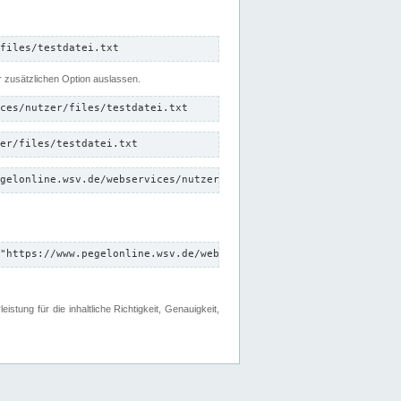
files/testdatei.txt
er zusätzlichen Option auslassen.
ces/nutzer/files/testdatei.txt
er/files/testdatei.txt
gelonline.wsv.de/webservices/nutzer/files/testdatei.txt"
"https://www.pegelonline.wsv.de/webservices/nutzer/files"
tung für die inhaltliche Richtigkeit, Genauigkeit,