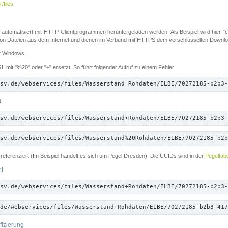
/files
 automatisiert mit HTTP-Clientprogrammen heruntergeladen werden. Als Beispiel wird hier "cu
 Dateien aus dem Internet und dienen im Verbund mit HTTPS dem verschlüsselten Down
ür Windows.
 mit "%20" oder "+" ersetzt. So führt folgender Aufruf zu einem Fehler
sv.de/webservices/files/Wasserstand Rohdaten/ELBE/70272185-b2b3-
d
sv.de/webservices/files/Wasserstand
+
Rohdaten/ELBE/70272185-b2b3-
sv.de/webservices/files/Wasserstand
%20
Rohdaten/ELBE/70272185-b2b
referenziert (Im Beispiel handelt es sich um Pegel Dresden). Die UUIDs sind in der
Pegeltabe
et
sv.de/webservices/files/Wasserstand+Rohdaten/ELBE/70272185-b2b3-
de/webservices/files/Wasserstand+Rohdaten/ELBE/70272185-b2b3-417
fizierung