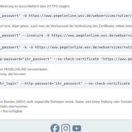
ifizierung ist ausschließlich über HTTPS möglich.
_passwort" -O https://www.pegelonline.wsv.de/webservices/nutzer/
 Curl bzw. Wget geben, kann man als Workaround die Verifizierung des Zertifikates mittels ein
_passwort" --insecure -O https://www.pegelonline.wsv.de/webservi
_passwort" -k -O https://www.pegelonline.wsv.de/webservices/nutz
p-password="ihr_passwort" --no-check-certificate "https://www.pe
 von PEGELONLINE herunterladen.
terung
.dat
herunter:
hr_login" --http-password="ihr_passwort" --no-check-certificate 
 Bundes (WSV) stellt ungeprüfte Rohdaten bereit. Daher wird keine Haftung oder Gewährleis
er Daten übernommen.
↗
frei verfügbar.