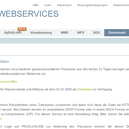
Hilfe
Links
Impressum
Nutzungsbedingungen
Datenschut
HyDAS-API
Visualisierung
WMS
WFS
SOS
Downloads
Daten
swerten verschiedener gewässerkundlicher Parameter aus den letzten 31 Tagen bezogen w
 mitteleuropäischer Winterzeit vor.
ervices/files
n für Wasserstände und Abflüsse ab dem 01.01.2000 als
Download
zur Verfügung.
rere Rohzeitreihen eines Zeitraumes zusammen und laden sich diese als Datei via HTTPS
len lassen. Abo-Dateien werden im proprietären ZRXP-Format oder in einem ASCII-Format ers
zu komprimieren (ZIP). Für diesen Service ist eine Anmeldung nötig. Bitte nutzen Sie d
er
.
igem Login auf PEGELONLINE zur Änderung des Passworts können Sie diesen Die