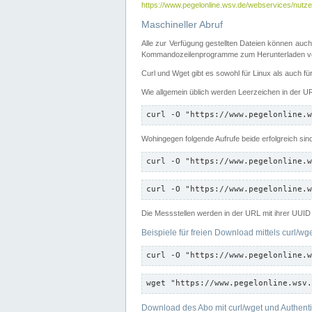
https://www.pegelonline.wsv.de/webservices/nutzer
Maschineller Abruf
Alle zur Verfügung gestellten Dateien können auch
Kommandozeilenprogramme zum Herunterladen von
Curl und Wget gibt es sowohl für Linux als auch f
Wie allgemein üblich werden Leerzeichen in der URL
curl -O "https://www.pegelonline.w
Wohingegen folgende Aufrufe beide erfolgreich sin
curl -O "https://www.pegelonline.w
curl -O "https://www.pegelonline.w
Die Messstellen werden in der URL mit ihrer UUID 
Beispiele für freien Download mittels curl/wg
curl -O "https://www.pegelonline.w
wget "https://www.pegelonline.wsv.
Download des Abo mit curl/wget und Authenti