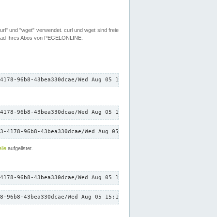
rl" und "wget" verwendet. curl und wget sind freie
load Ihres Abos von PEGELONLINE.
4178-96b8-43bea330dcae/Wed Aug 05 15:13:14 CEST 2026/down.txt"
4178-96b8-43bea330dcae/Wed Aug 05 15:13:14 CEST 2026/down.txt"
3-4178-96b8-43bea330dcae/Wed Aug 05 15:13:14 CEST 2026/down.txt"
lle
aufgelistet.
4178-96b8-43bea330dcae/Wed Aug 05 15:13:14 CEST 2026/down.txt"
8-96b8-43bea330dcae/Wed Aug 05 15:13:14 CEST 2026/down.txt"