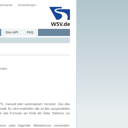
zhinweise
Einstellungen
Dict-API
FAQ
erden.
, manuell oder automatisiert, herunter. Das Abo
tellt. Es wird empfohlen alle im Abo ausgewählten
afür das Formular am Ende der Seite. Näheres zur
nst unter folgender Webadresse verwenden: