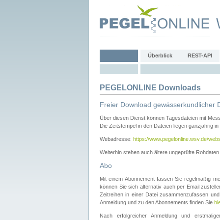
Überblick
REST-API
PEGELONLINE Downloads
Freier Download gewässerkundlicher 
Über diesen Dienst können Tagesdateien mit Mes
Die Zeitstempel in den Dateien liegen ganzjährig in
Webadresse:
https://www.pegelonline.wsv.de/webs
Weiterhin stehen auch ältere ungeprüfte Rohdate
Abo
Mit einem Abonnement fassen Sie regelmäßig meh
können Sie sich alternativ auch per Email zustel
Zeitreihen in einer Datei zusammenzufassen und 
Anmeldung und zu den Abonnements finden Sie
hi
Nach erfolgreicher Anmeldung und erstmal