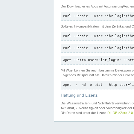
Der Download eines Abos mit Autorisierung/Authent
curl --basic --user "ihr_login:ihr
Sollte es Inkompatibilitäten mit dem Zertifikat und
curl --basic --user "ihr_login:ihr
curl --basic --user "ihr_login:ihr
wget --http-user="ihr_login" --htt
Mit Wget können Sie auch bestimmte Dateitypen
Folgendes Beispiel lädt alle Dateien mit der Erwei
wget -r -nd -A .dat --http-user="i
Haftung und Lizenz
Die Wasserstraßen- und Schifffahrtsverwaltung des
Aktualität, Zuverlässigkeit oder Vollständigkeit d
Die Daten sind unter der Lizenz
DL-DE->Zero-2.0