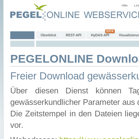
Hilfe
Lin
Überblick
REST-API
HyDAS-API
Visualisieru
PEGELONLINE Downlo
Freier Download gewässerku
Über diesen Dienst können Tag
gewässerkundlicher Parameter aus 
Die Zeitstempel in den Dateien lieg
vor.