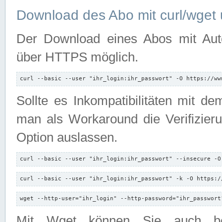
Download des Abo mit curl/wget 
Der Download eines Abos mit Autori
über HTTPS möglich.
curl --basic --user "ihr_login:ihr_passwort" -O https://ww
Sollte es Inkompatibilitäten mit d
man als Workaround die Verifizierun
Option auslassen.
curl --basic --user "ihr_login:ihr_passwort" --insecure -O
curl --basic --user "ihr_login:ihr_passwort" -k -O https:/
wget --http-user="ihr_login" --http-password="ihr_passwort
Mit Wget können Sie auch b