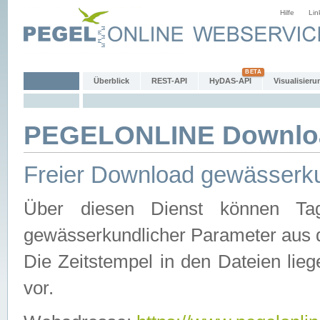
Hilfe
Lin
Überblick
REST-API
HyDAS-API
Visualisieru
PEGELONLINE Downlo
Freier Download gewässerku
Über diesen Dienst können Tag
gewässerkundlicher Parameter aus 
Die Zeitstempel in den Dateien lieg
vor.