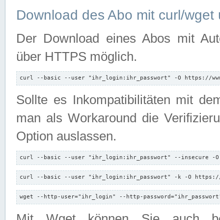
Download des Abo mit curl/wget 
Der Download eines Abos mit Autori
über HTTPS möglich.
curl --basic --user "ihr_login:ihr_passwort" -O https://ww
Sollte es Inkompatibilitäten mit d
man als Workaround die Verifizierun
Option auslassen.
curl --basic --user "ihr_login:ihr_passwort" --insecure -O
curl --basic --user "ihr_login:ihr_passwort" -k -O https:/
wget --http-user="ihr_login" --http-password="ihr_passwort
Mit Wget können Sie auch b