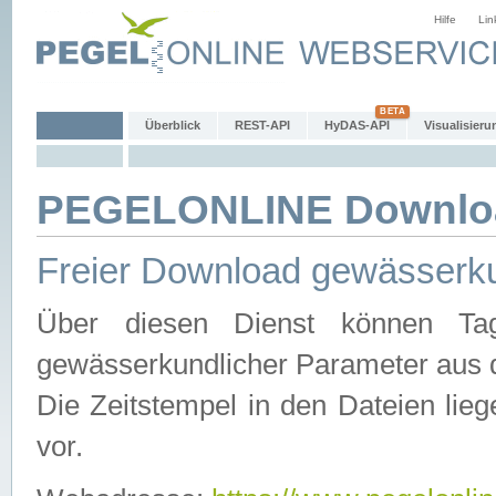
Hilfe
Lin
Überblick
REST-API
HyDAS-API
Visualisieru
PEGELONLINE Downlo
Freier Download gewässerku
Über diesen Dienst können Tag
gewässerkundlicher Parameter aus 
Die Zeitstempel in den Dateien lieg
vor.