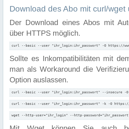
Download des Abo mit curl/wget 
Der Download eines Abos mit Autori
über HTTPS möglich.
curl --basic --user "ihr_login:ihr_passwort" -O https://ww
Sollte es Inkompatibilitäten mit d
man als Workaround die Verifizierun
Option auslassen.
curl --basic --user "ihr_login:ihr_passwort" --insecure -O
curl --basic --user "ihr_login:ihr_passwort" -k -O https:/
wget --http-user="ihr_login" --http-password="ihr_passwort
Mit Wget können Sie auch b