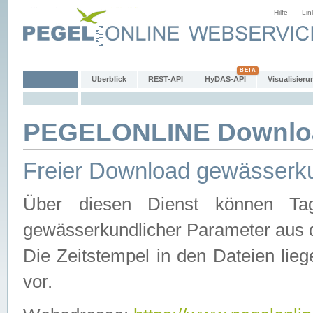
Hilfe
Lin
Überblick
REST-API
HyDAS-API
Visualisieru
PEGELONLINE Downlo
Freier Download gewässerku
Über diesen Dienst können Tag
gewässerkundlicher Parameter aus 
Die Zeitstempel in den Dateien lieg
vor.