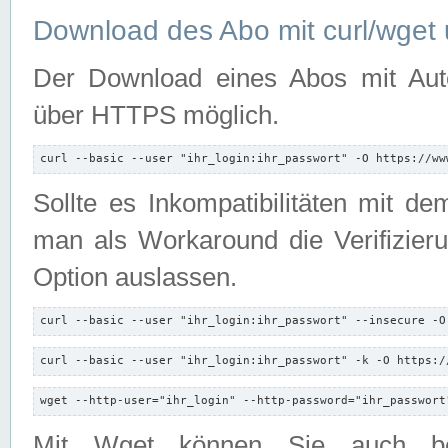
Download des Abo mit curl/wget 
Der Download eines Abos mit Autori
über HTTPS möglich.
curl --basic --user "ihr_login:ihr_passwort" -O https://ww
Sollte es Inkompatibilitäten mit d
man als Workaround die Verifizierun
Option auslassen.
curl --basic --user "ihr_login:ihr_passwort" --insecure -O
curl --basic --user "ihr_login:ihr_passwort" -k -O https:/
wget --http-user="ihr_login" --http-password="ihr_passwort
Mit Wget können Sie auch b