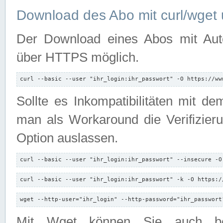
Download des Abo mit curl/wget 
Der Download eines Abos mit Autori
über HTTPS möglich.
curl --basic --user "ihr_login:ihr_passwort" -O https://ww
Sollte es Inkompatibilitäten mit d
man als Workaround die Verifizierun
Option auslassen.
curl --basic --user "ihr_login:ihr_passwort" --insecure -O
curl --basic --user "ihr_login:ihr_passwort" -k -O https:/
wget --http-user="ihr_login" --http-password="ihr_passwort
Mit Wget können Sie auch b