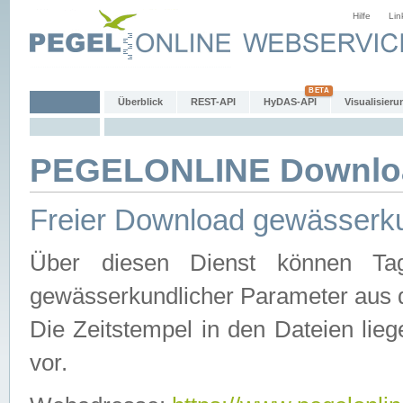
Hilfe
Lin
Überblick
REST-API
HyDAS-API
Visualisieru
PEGELONLINE Downlo
Freier Download gewässerku
Über diesen Dienst können Tag
gewässerkundlicher Parameter aus 
Die Zeitstempel in den Dateien lieg
vor.