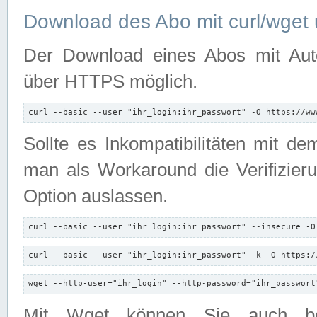
Download des Abo mit curl/wget 
Der Download eines Abos mit Autori
über HTTPS möglich.
curl --basic --user "ihr_login:ihr_passwort" -O https://ww
Sollte es Inkompatibilitäten mit d
man als Workaround die Verifizierun
Option auslassen.
curl --basic --user "ihr_login:ihr_passwort" --insecure -O
curl --basic --user "ihr_login:ihr_passwort" -k -O https:/
wget --http-user="ihr_login" --http-password="ihr_passwort
Mit Wget können Sie auch b