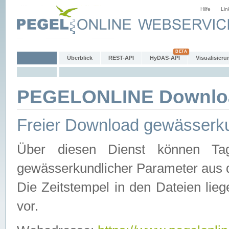
Hilfe
Lin
Überblick
REST-API
HyDAS-API
Visualisieru
PEGELONLINE Downlo
Freier Download gewässerku
Über diesen Dienst können Tag
gewässerkundlicher Parameter aus 
Die Zeitstempel in den Dateien lieg
vor.