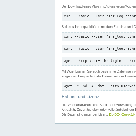
Der Download eines Abos mit Autorisierung/Authent
curl --basic --user "ihr_login:ihr
Sollte es Inkompatibilitäten mit dem Zertifikat und
curl --basic --user "ihr_login:ihr
curl --basic --user "ihr_login:ihr
wget --http-user="ihr_login" --htt
Mit Wget können Sie auch bestimmte Dateitypen
Folgendes Beispiel lädt alle Dateien mit der Erwei
wget -r -nd -A .dat --http-user="i
Haftung und Lizenz
Die Wasserstraßen- und Schifffahrtsverwaltung des
Aktualität, Zuverlässigkeit oder Vollständigkeit d
Die Daten sind unter der Lizenz
DL-DE->Zero-2.0