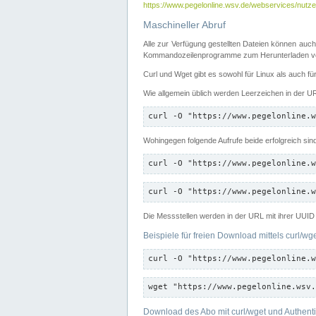
https://www.pegelonline.wsv.de/webservices/nutzer
Maschineller Abruf
Alle zur Verfügung gestellten Dateien können auch
Kommandozeilenprogramme zum Herunterladen von
Curl und Wget gibt es sowohl für Linux als auch f
Wie allgemein üblich werden Leerzeichen in der URL
curl -O "https://www.pegelonline.w
Wohingegen folgende Aufrufe beide erfolgreich sin
curl -O "https://www.pegelonline.w
curl -O "https://www.pegelonline.w
Die Messstellen werden in der URL mit ihrer UUID 
Beispiele für freien Download mittels curl/wg
curl -O "https://www.pegelonline.w
wget "https://www.pegelonline.wsv.
Download des Abo mit curl/wget und Authenti