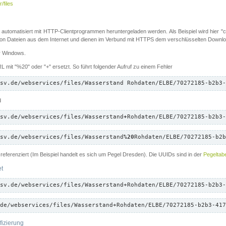
/files
 automatisiert mit HTTP-Clientprogrammen heruntergeladen werden. Als Beispiel wird hier "cu
 Dateien aus dem Internet und dienen im Verbund mit HTTPS dem verschlüsselten Down
ür Windows.
 mit "%20" oder "+" ersetzt. So führt folgender Aufruf zu einem Fehler
sv.de/webservices/files/Wasserstand Rohdaten/ELBE/70272185-b2b3-
d
sv.de/webservices/files/Wasserstand
+
Rohdaten/ELBE/70272185-b2b3-
sv.de/webservices/files/Wasserstand
%20
Rohdaten/ELBE/70272185-b2b
referenziert (Im Beispiel handelt es sich um Pegel Dresden). Die UUIDs sind in der
Pegeltabe
et
sv.de/webservices/files/Wasserstand+Rohdaten/ELBE/70272185-b2b3-
de/webservices/files/Wasserstand+Rohdaten/ELBE/70272185-b2b3-417
fizierung