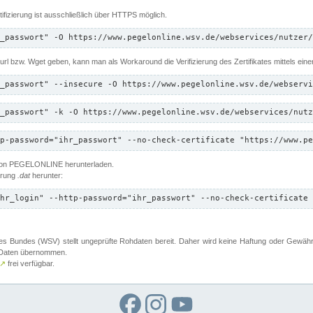
ifizierung ist ausschließlich über HTTPS möglich.
_passwort" -O https://www.pegelonline.wsv.de/webservices/nutzer/
 Curl bzw. Wget geben, kann man als Workaround die Verifizierung des Zertifikates mittels ein
_passwort" --insecure -O https://www.pegelonline.wsv.de/webservi
_passwort" -k -O https://www.pegelonline.wsv.de/webservices/nutz
p-password="ihr_passwort" --no-check-certificate "https://www.pe
 von PEGELONLINE herunterladen.
terung
.dat
herunter:
hr_login" --http-password="ihr_passwort" --no-check-certificate 
 Bundes (WSV) stellt ungeprüfte Rohdaten bereit. Daher wird keine Haftung oder Gewährleis
er Daten übernommen.
↗
frei verfügbar.