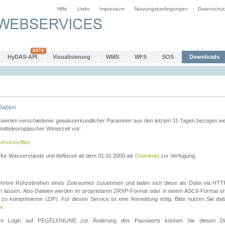
Hilfe
Links
Impressum
Nutzungsbedingungen
Datenschut
HyDAS-API
Visualisierung
WMS
WFS
SOS
Downloads
Daten
swerten verschiedener gewässerkundlicher Parameter aus den letzten 31 Tagen bezogen w
 mitteleuropäischer Winterzeit vor.
ervices/files
n für Wasserstände und Abflüsse ab dem 01.01.2000 als
Download
zur Verfügung.
rere Rohzeitreihen eines Zeitraumes zusammen und laden sich diese als Datei via HTTPS
len lassen. Abo-Dateien werden im proprietären ZRXP-Format oder in einem ASCII-Format ers
zu komprimieren (ZIP). Für diesen Service ist eine Anmeldung nötig. Bitte nutzen Sie d
er
.
igem Login auf PEGELONLINE zur Änderung des Passworts können Sie diesen Die