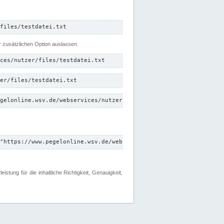
files/testdatei.txt
er zusätzlichen Option auslassen.
ces/nutzer/files/testdatei.txt
er/files/testdatei.txt
gelonline.wsv.de/webservices/nutzer/files/testdatei.txt"
"https://www.pegelonline.wsv.de/webservices/nutzer/files"
tung für die inhaltliche Richtigkeit, Genauigkeit,