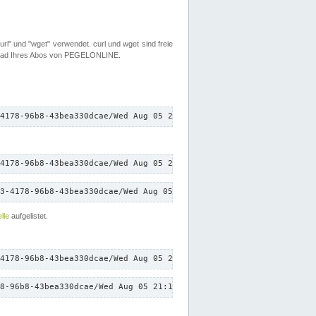
rl" und "wget" verwendet. curl und wget sind freie
load Ihres Abos von PEGELONLINE.
4178-96b8-43bea330dcae/Wed Aug 05 21:11:31 CEST 2026/down.txt"
4178-96b8-43bea330dcae/Wed Aug 05 21:11:31 CEST 2026/down.txt"
3-4178-96b8-43bea330dcae/Wed Aug 05 21:11:31 CEST 2026/down.txt"
lle
aufgelistet.
4178-96b8-43bea330dcae/Wed Aug 05 21:11:31 CEST 2026/down.txt"
8-96b8-43bea330dcae/Wed Aug 05 21:11:31 CEST 2026/down.txt"