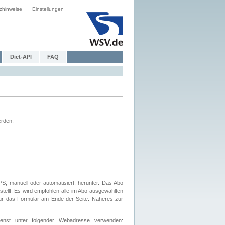
zhinweise
Einstellungen
Dict-API
FAQ
erden.
, manuell oder automatisiert, herunter. Das Abo
tellt. Es wird empfohlen alle im Abo ausgewählten
afür das Formular am Ende der Seite. Näheres zur
nst unter folgender Webadresse verwenden: