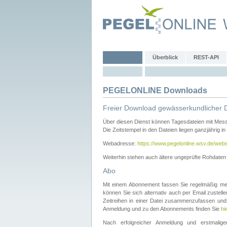
Überblick
REST-API
PEGELONLINE Downloads
Freier Download gewässerkundlicher 
Über diesen Dienst können Tagesdateien mit Mes
Die Zeitstempel in den Dateien liegen ganzjährig in
Webadresse:
https://www.pegelonline.wsv.de/webs
Weiterhin stehen auch ältere ungeprüfte Rohdate
Abo
Mit einem Abonnement fassen Sie regelmäßig meh
können Sie sich alternativ auch per Email zustel
Zeitreihen in einer Datei zusammenzufassen und 
Anmeldung und zu den Abonnements finden Sie
hi
Nach erfolgreicher Anmeldung und erstmal