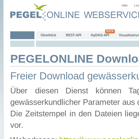
Hilfe
Lin
Überblick
REST-API
HyDAS-API
Visualisieru
PEGELONLINE Downlo
Freier Download gewässerku
Über diesen Dienst können Tag
gewässerkundlicher Parameter aus 
Die Zeitstempel in den Dateien lieg
vor.