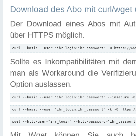
Download des Abo mit curl/wget 
Der Download eines Abos mit Autori
über HTTPS möglich.
curl --basic --user "ihr_login:ihr_passwort" -O https://ww
Sollte es Inkompatibilitäten mit d
man als Workaround die Verifizierun
Option auslassen.
curl --basic --user "ihr_login:ihr_passwort" --insecure -O
curl --basic --user "ihr_login:ihr_passwort" -k -O https:/
wget --http-user="ihr_login" --http-password="ihr_passwort
Mit Wget können Sie auch b