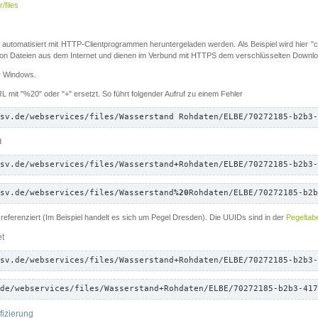
/files
 automatisiert mit HTTP-Clientprogrammen heruntergeladen werden. Als Beispiel wird hier "cu
 Dateien aus dem Internet und dienen im Verbund mit HTTPS dem verschlüsselten Down
ür Windows.
 mit "%20" oder "+" ersetzt. So führt folgender Aufruf zu einem Fehler
sv.de/webservices/files/Wasserstand Rohdaten/ELBE/70272185-b2b3-
d
sv.de/webservices/files/Wasserstand
+
Rohdaten/ELBE/70272185-b2b3-
sv.de/webservices/files/Wasserstand
%20
Rohdaten/ELBE/70272185-b2b
referenziert (Im Beispiel handelt es sich um Pegel Dresden). Die UUIDs sind in der
Pegeltabe
et
sv.de/webservices/files/Wasserstand+Rohdaten/ELBE/70272185-b2b3-
de/webservices/files/Wasserstand+Rohdaten/ELBE/70272185-b2b3-417
fizierung