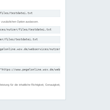
files/testdatei.txt
er zusätzlichen Option auslassen.
ces/nutzer/files/testdatei.txt
er/files/testdatei.txt
gelonline.wsv.de/webservices/nutzer/files/testdatei.txt"
"https://www.pegelonline.wsv.de/webservices/nutzer/files"
tung für die inhaltliche Richtigkeit, Genauigkeit,