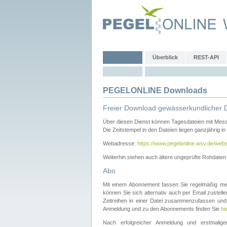
Überblick
REST-API
PEGELONLINE Downloads
Freier Download gewässerkundlicher 
Über diesen Dienst können Tagesdateien mit Mes
Die Zeitstempel in den Dateien liegen ganzjährig in
Webadresse:
https://www.pegelonline.wsv.de/webs
Weiterhin stehen auch ältere ungeprüfte Rohdate
Abo
Mit einem Abonnement fassen Sie regelmäßig meh
können Sie sich alternativ auch per Email zustel
Zeitreihen in einer Datei zusammenzufassen und 
Anmeldung und zu den Abonnements finden Sie
hi
Nach erfolgreicher Anmeldung und erstmal