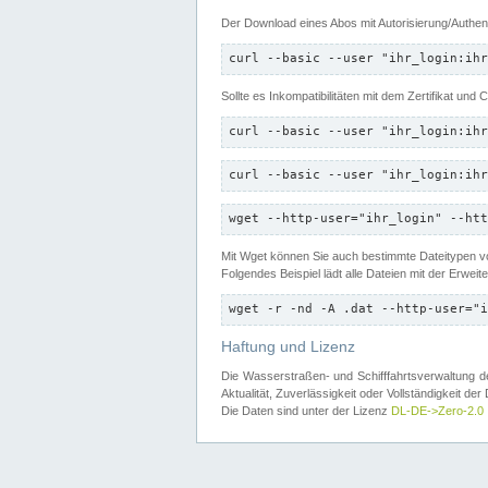
Der Download eines Abos mit Autorisierung/Authent
curl --basic --user "ihr_login:ihr
Sollte es Inkompatibilitäten mit dem Zertifikat und
curl --basic --user "ihr_login:ihr
curl --basic --user "ihr_login:ihr
wget --http-user="ihr_login" --htt
Mit Wget können Sie auch bestimmte Dateitypen
Folgendes Beispiel lädt alle Dateien mit der Erwei
wget -r -nd -A .dat --http-user="i
Haftung und Lizenz
Die Wasserstraßen- und Schifffahrtsverwaltung des
Aktualität, Zuverlässigkeit oder Vollständigkeit d
Die Daten sind unter der Lizenz
DL-DE->Zero-2.0