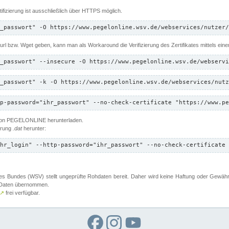
ifizierung ist ausschließlich über HTTPS möglich.
_passwort" -O https://www.pegelonline.wsv.de/webservices/nutzer/
 Curl bzw. Wget geben, kann man als Workaround die Verifizierung des Zertifikates mittels ein
_passwort" --insecure -O https://www.pegelonline.wsv.de/webservi
_passwort" -k -O https://www.pegelonline.wsv.de/webservices/nutz
p-password="ihr_passwort" --no-check-certificate "https://www.pe
 von PEGELONLINE herunterladen.
terung
.dat
herunter:
hr_login" --http-password="ihr_passwort" --no-check-certificate 
 Bundes (WSV) stellt ungeprüfte Rohdaten bereit. Daher wird keine Haftung oder Gewährleis
er Daten übernommen.
↗
frei verfügbar.