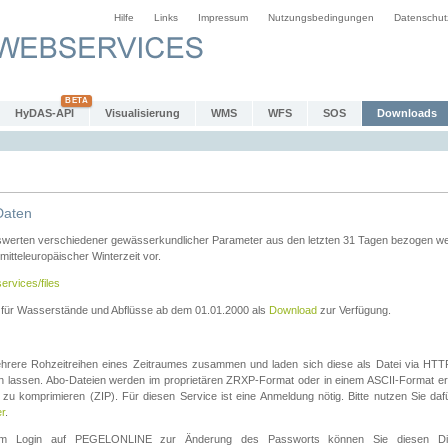
Hilfe
Links
Impressum
Nutzungsbedingungen
Datenschut
HyDAS-API
Visualisierung
WMS
WFS
SOS
Downloads
Daten
swerten verschiedener gewässerkundlicher Parameter aus den letzten 31 Tagen bezogen w
 mitteleuropäischer Winterzeit vor.
ervices/files
n für Wasserstände und Abflüsse ab dem 01.01.2000 als
Download
zur Verfügung.
rere Rohzeitreihen eines Zeitraumes zusammen und laden sich diese als Datei via HTTPS
len lassen. Abo-Dateien werden im proprietären ZRXP-Format oder in einem ASCII-Format ers
zu komprimieren (ZIP). Für diesen Service ist eine Anmeldung nötig. Bitte nutzen Sie d
er
.
igem Login auf PEGELONLINE zur Änderung des Passworts können Sie diesen Die