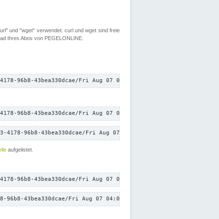
rl" und "wget" verwendet. curl und wget sind freie
load Ihres Abos von PEGELONLINE.
4178-96b8-43bea330dcae/Fri Aug 07 04:00:54 CEST 2026/down.txt"
4178-96b8-43bea330dcae/Fri Aug 07 04:00:54 CEST 2026/down.txt"
3-4178-96b8-43bea330dcae/Fri Aug 07 04:00:54 CEST 2026/down.txt"
lle
aufgelistet.
4178-96b8-43bea330dcae/Fri Aug 07 04:00:54 CEST 2026/down.txt"
8-96b8-43bea330dcae/Fri Aug 07 04:00:54 CEST 2026/down.txt"