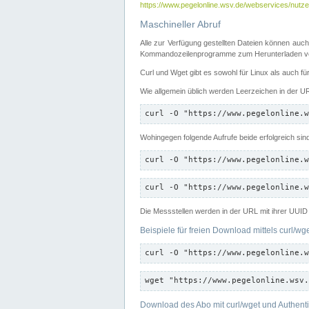
https://www.pegelonline.wsv.de/webservices/nutzer
Maschineller Abruf
Alle zur Verfügung gestellten Dateien können auch
Kommandozeilenprogramme zum Herunterladen von
Curl und Wget gibt es sowohl für Linux als auch f
Wie allgemein üblich werden Leerzeichen in der URL
curl -O "https://www.pegelonline.w
Wohingegen folgende Aufrufe beide erfolgreich sin
curl -O "https://www.pegelonline.w
curl -O "https://www.pegelonline.w
Die Messstellen werden in der URL mit ihrer UUID 
Beispiele für freien Download mittels curl/wg
curl -O "https://www.pegelonline.w
wget "https://www.pegelonline.wsv.
Download des Abo mit curl/wget und Authenti