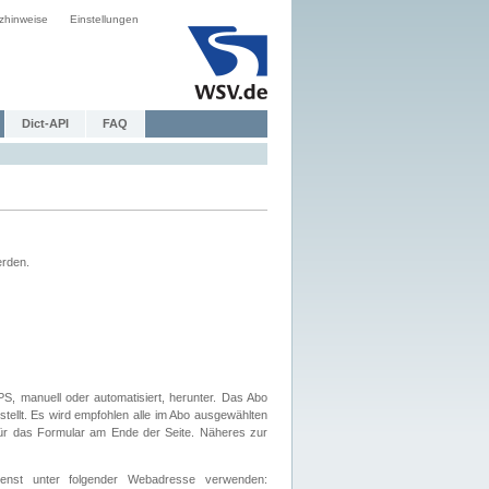
zhinweise
Einstellungen
Dict-API
FAQ
erden.
, manuell oder automatisiert, herunter. Das Abo
tellt. Es wird empfohlen alle im Abo ausgewählten
afür das Formular am Ende der Seite. Näheres zur
nst unter folgender Webadresse verwenden: