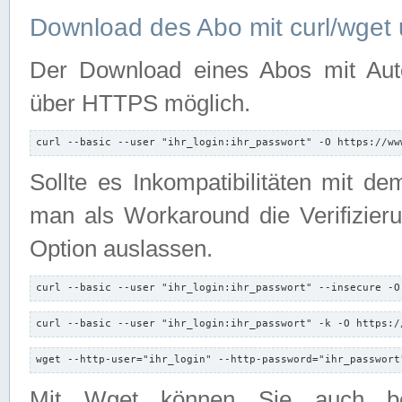
Download des Abo mit curl/wget 
Der Download eines Abos mit Autori
über HTTPS möglich.
curl --basic --user "ihr_login:ihr_passwort" -O https://ww
Sollte es Inkompatibilitäten mit d
man als Workaround die Verifizierun
Option auslassen.
curl --basic --user "ihr_login:ihr_passwort" --insecure -O
curl --basic --user "ihr_login:ihr_passwort" -k -O https:/
wget --http-user="ihr_login" --http-password="ihr_passwort
Mit Wget können Sie auch b