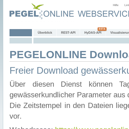
Hilfe
Lin
Überblick
REST-API
HyDAS-API
Visualisieru
PEGELONLINE Downlo
Freier Download gewässerku
Über diesen Dienst können Tag
gewässerkundlicher Parameter aus 
Die Zeitstempel in den Dateien lieg
vor.