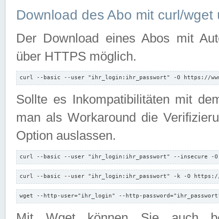
Download des Abo mit curl/wget 
Der Download eines Abos mit Autori
über HTTPS möglich.
curl --basic --user "ihr_login:ihr_passwort" -O https://ww
Sollte es Inkompatibilitäten mit d
man als Workaround die Verifizierun
Option auslassen.
curl --basic --user "ihr_login:ihr_passwort" --insecure -O
curl --basic --user "ihr_login:ihr_passwort" -k -O https:/
wget --http-user="ihr_login" --http-password="ihr_passwort
Mit Wget können Sie auch b