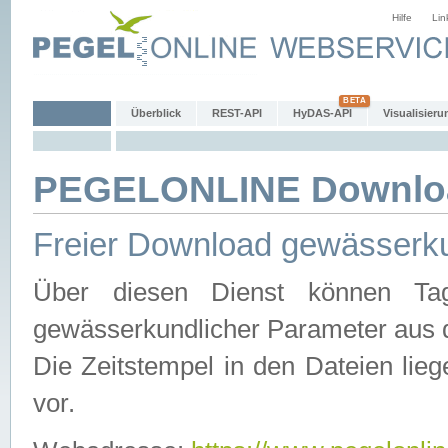
Hilfe
Lin
Überblick
REST-API
HyDAS-API
Visualisieru
PEGELONLINE Downlo
Freier Download gewässerku
Über diesen Dienst können Tag
gewässerkundlicher Parameter aus 
Die Zeitstempel in den Dateien lieg
vor.