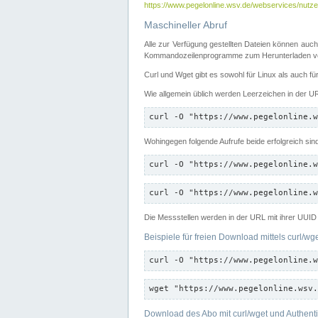
https://www.pegelonline.wsv.de/webservices/nutzer
Maschineller Abruf
Alle zur Verfügung gestellten Dateien können auch
Kommandozeilenprogramme zum Herunterladen von
Curl und Wget gibt es sowohl für Linux als auch f
Wie allgemein üblich werden Leerzeichen in der URL
curl -O "https://www.pegelonline.w
Wohingegen folgende Aufrufe beide erfolgreich sin
curl -O "https://www.pegelonline.w
curl -O "https://www.pegelonline.w
Die Messstellen werden in der URL mit ihrer UUID 
Beispiele für freien Download mittels curl/wg
curl -O "https://www.pegelonline.w
wget "https://www.pegelonline.wsv.
Download des Abo mit curl/wget und Authenti