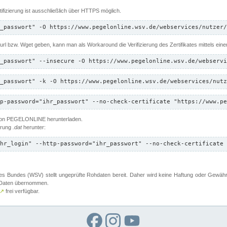
ifizierung ist ausschließlich über HTTPS möglich.
_passwort" -O https://www.pegelonline.wsv.de/webservices/nutzer/
 Curl bzw. Wget geben, kann man als Workaround die Verifizierung des Zertifikates mittels ein
_passwort" --insecure -O https://www.pegelonline.wsv.de/webservi
_passwort" -k -O https://www.pegelonline.wsv.de/webservices/nutz
p-password="ihr_passwort" --no-check-certificate "https://www.pe
 von PEGELONLINE herunterladen.
terung
.dat
herunter:
hr_login" --http-password="ihr_passwort" --no-check-certificate 
 Bundes (WSV) stellt ungeprüfte Rohdaten bereit. Daher wird keine Haftung oder Gewährleis
er Daten übernommen.
↗
frei verfügbar.