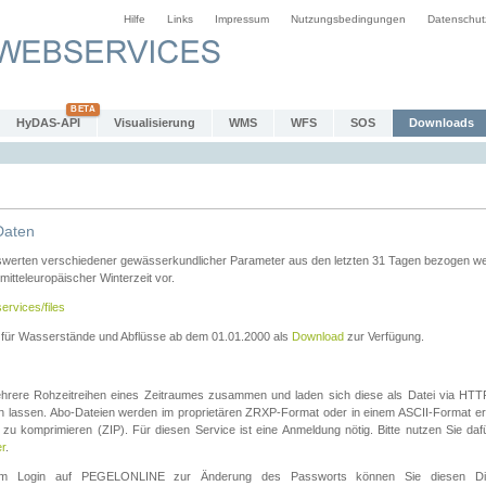
Hilfe
Links
Impressum
Nutzungsbedingungen
Datenschut
HyDAS-API
Visualisierung
WMS
WFS
SOS
Downloads
Daten
swerten verschiedener gewässerkundlicher Parameter aus den letzten 31 Tagen bezogen w
 mitteleuropäischer Winterzeit vor.
ervices/files
n für Wasserstände und Abflüsse ab dem 01.01.2000 als
Download
zur Verfügung.
rere Rohzeitreihen eines Zeitraumes zusammen und laden sich diese als Datei via HTTPS
len lassen. Abo-Dateien werden im proprietären ZRXP-Format oder in einem ASCII-Format ers
zu komprimieren (ZIP). Für diesen Service ist eine Anmeldung nötig. Bitte nutzen Sie d
er
.
igem Login auf PEGELONLINE zur Änderung des Passworts können Sie diesen Die