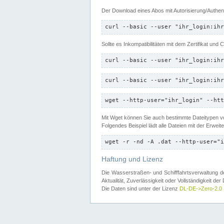
Der Download eines Abos mit Autorisierung/Authent
curl --basic --user "ihr_login:ihr
Sollte es Inkompatibilitäten mit dem Zertifikat und
curl --basic --user "ihr_login:ihr
curl --basic --user "ihr_login:ihr
wget --http-user="ihr_login" --htt
Mit Wget können Sie auch bestimmte Dateitypen
Folgendes Beispiel lädt alle Dateien mit der Erwei
wget -r -nd -A .dat --http-user="i
Haftung und Lizenz
Die Wasserstraßen- und Schifffahrtsverwaltung des
Aktualität, Zuverlässigkeit oder Vollständigkeit d
Die Daten sind unter der Lizenz
DL-DE->Zero-2.0