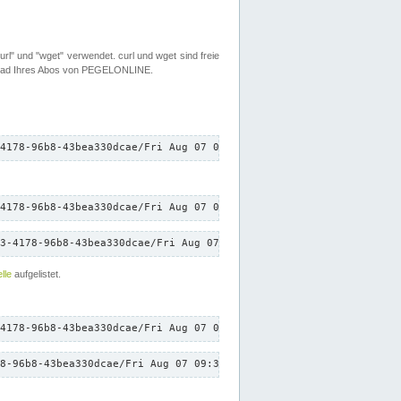
rl" und "wget" verwendet. curl und wget sind freie
load Ihres Abos von PEGELONLINE.
4178-96b8-43bea330dcae/Fri Aug 07 09:34:56 CEST 2026/down.txt"
4178-96b8-43bea330dcae/Fri Aug 07 09:34:56 CEST 2026/down.txt"
3-4178-96b8-43bea330dcae/Fri Aug 07 09:34:56 CEST 2026/down.txt"
lle
aufgelistet.
4178-96b8-43bea330dcae/Fri Aug 07 09:34:56 CEST 2026/down.txt"
8-96b8-43bea330dcae/Fri Aug 07 09:34:56 CEST 2026/down.txt"