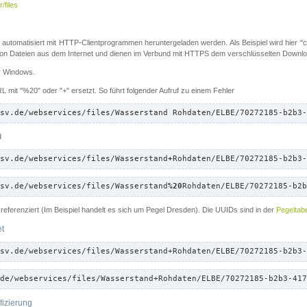
/files
 automatisiert mit HTTP-Clientprogrammen heruntergeladen werden. Als Beispiel wird hier "cu
 Dateien aus dem Internet und dienen im Verbund mit HTTPS dem verschlüsselten Down
ür Windows.
 mit "%20" oder "+" ersetzt. So führt folgender Aufruf zu einem Fehler
sv.de/webservices/files/Wasserstand Rohdaten/ELBE/70272185-b2b3-
d
sv.de/webservices/files/Wasserstand
+
Rohdaten/ELBE/70272185-b2b3-
sv.de/webservices/files/Wasserstand
%20
Rohdaten/ELBE/70272185-b2b
referenziert (Im Beispiel handelt es sich um Pegel Dresden). Die UUIDs sind in der
Pegeltabe
et
sv.de/webservices/files/Wasserstand+Rohdaten/ELBE/70272185-b2b3-
de/webservices/files/Wasserstand+Rohdaten/ELBE/70272185-b2b3-417
fizierung