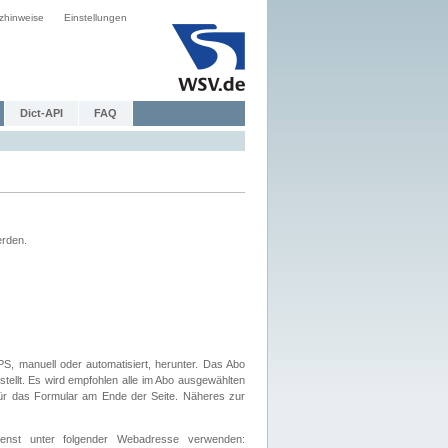
zhinweise
Einstellungen
Dict-API
FAQ
erden.
, manuell oder automatisiert, herunter. Das Abo
tellt. Es wird empfohlen alle im Abo ausgewählten
afür das Formular am Ende der Seite. Näheres zur
nst unter folgender Webadresse verwenden: