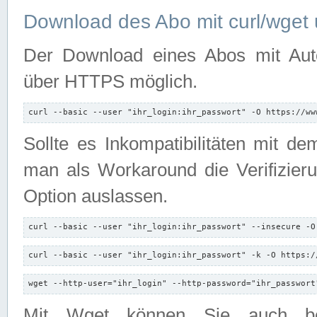
Download des Abo mit curl/wget 
Der Download eines Abos mit Autori
über HTTPS möglich.
curl --basic --user "ihr_login:ihr_passwort" -O https://ww
Sollte es Inkompatibilitäten mit d
man als Workaround die Verifizierun
Option auslassen.
curl --basic --user "ihr_login:ihr_passwort" --insecure -O
curl --basic --user "ihr_login:ihr_passwort" -k -O https:/
wget --http-user="ihr_login" --http-password="ihr_passwort
Mit Wget können Sie auch b