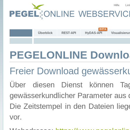
Hilfe
Lin
Überblick
REST-API
HyDAS-API
Visualisieru
PEGELONLINE Downlo
Freier Download gewässerku
Über diesen Dienst können Tag
gewässerkundlicher Parameter aus 
Die Zeitstempel in den Dateien lieg
vor.